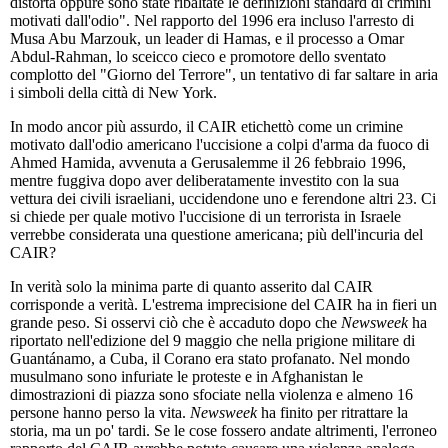
distorta oppure sono state ribaltate le definizioni standard di crimini
motivati dall'odio". Nel rapporto del 1996 era incluso l'arresto di
Musa Abu Marzouk, un leader di Hamas, e il processo a Omar
Abdul-Rahman, lo sceicco cieco e promotore dello sventato
complotto del "Giorno del Terrore", un tentativo di far saltare in aria
i simboli della città di New York.
In modo ancor più assurdo, il CAIR etichettò come un crimine
motivato dall'odio americano l'uccisione a colpi d'arma da fuoco di
Ahmed Hamida, avvenuta a Gerusalemme il 26 febbraio 1996,
mentre fuggiva dopo aver deliberatamente investito con la sua
vettura dei civili israeliani, uccidendone uno e ferendone altri 23. Ci
si chiede per quale motivo l'uccisione di un terrorista in Israele
verrebbe considerata una questione americana; più dell'incuria del
CAIR?
In verità solo la minima parte di quanto asserito dal CAIR
corrisponde a verità. L'estrema imprecisione del CAIR ha in fieri un
grande peso. Si osservi ciò che è accaduto dopo che
Newsweek
ha
riportato nell'edizione del 9 maggio che nella prigione militare di
Guantánamo, a Cuba, il Corano era stato profanato. Nel mondo
musulmano sono infuriate le proteste e in Afghanistan le
dimostrazioni di piazza sono sfociate nella violenza e almeno 16
persone hanno perso la vita.
Newsweek
ha finito per ritrattare la
storia, ma un po' tardi. Se le cose fossero andate altrimenti, l'erroneo