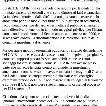
rapporto del CAIR avrebbe potuto causare una violenza analoga.
Lo staff del CAIR non ci ha rivelato le ragioni per le quali non ha
ritrattato almeno gli episodi che si sono dimostrati falsi e camuffati
da incidenti "motivati dall'odio", ma noi possiamo pensare che lo
abbia fatto per due motivi: per turbare il suo gruppo di sostenitori,
raccogliendo così più denaro; e per mettere il pubblico americano
sulla difensiva, ottenendo in tal modo maggiori privilegi per l'Islam,
come con la risoluzione del Senato americano emessa nel 2000, che
si scagliava contro "la discriminazione e le molestie" subite dalla
comunità musulmana d'America.
Ma per quale motivo i giornalisti pubblicano i risultati dell'indagine
del CAIR – come se essa derivasse da una fonte priva di pregiudizi,
come se i rapporti passati fossero attendibili, come se i suoi
sondaggi fossero scientifici, come se il CAIR non avesse preso
parte alle minacce lanciate contro un dissidente musulmano
americano e come se esso non avesse tutelato l'immagine di Osama
bin Laden, come se cinque membri dello staff e del consiglio
d'amministrazione del CAIR non fossero stati collegati al terrorismo
e come se il CAIR non fosse stato chiamato in causa nel processo
per l'11 settembre?
Ci si domanda quanto tempo ci metteranno i vecchi media a
ignorare l'inattendibile ricerca del CAIR e cominciare piuttosto a
riportare quanto asserito da Steven Pomerantz, un ex capo della