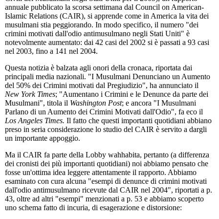
annuale pubblicato la scorsa settimana dal Council on American-
Islamic Relations (CAIR), si apprende come in America la vita dei
musulmani stia peggiorando. In modo specifico, il numero "dei
crimini motivati dall'odio antimusulmano negli Stati Uniti" è
notevolmente aumentato: dai 42 casi del 2002 si è passati a 93 casi
nel 2003, fino a 141 nel 2004.
Questa notizia è balzata agli onori della cronaca, riportata dai
principali media nazionali. "I Musulmani Denunciano un Aumento
del 50% dei Crimini motivati dal Pregiudizio", ha annunciato il
New York Times
; "Aumentano i Crimini e le Denunce da parte dei
Musulmani", titola il
Washington Post
; e ancora "I Musulmani
Parlano di un Aumento dei Crimini Motivati dall'Odio", fa eco il
Los Angeles Times.
Il fatto che questi importanti quotidiani abbiano
preso in seria considerazione lo studio del CAIR è servito a dargli
un importante appoggio.
Ma il CAIR fa parte della Lobby wahhabita, pertanto (a differenza
dei cronisti dei più importanti quotidiani) noi abbiamo pensato che
fosse un'ottima idea leggere attentamente il rapporto. Abbiamo
esaminato con cura alcuna "esempi di denunce di crimini motivati
dall'odio antimusulmano ricevute dal CAIR nel
2004"
, riportati a p.
43, oltre ad altri "esempi" menzionati a p. 53 e abbiamo scoperto
uno schema fatto di incuria, di esagerazione e distorsione: