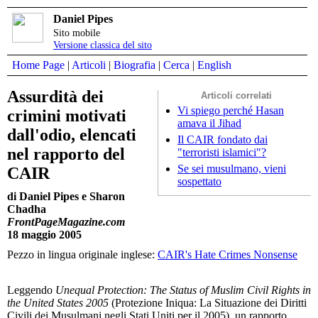
Daniel Pipes
Sito mobile
Versione classica del sito
Home Page
|
Articoli
|
Biografia
|
Cerca
|
English
Assurdità dei
Articoli correlati
Vi spiego perché Hasan
crimini motivati
amava il Jihad
dall'odio, elencati
Il CAIR fondato dai
nel rapporto del
"terroristi islamici"?
Se sei musulmano, vieni
CAIR
sospettato
di Daniel Pipes e Sharon
Chadha
FrontPageMagazine.com
18 maggio 2005
Pezzo in lingua originale inglese:
CAIR's Hate Crimes Nonsense
Leggendo
Unequal Protection: The Status of Muslim Civil Rights in
the United States 2005
(Protezione Iniqua: La Situazione dei Diritti
Civili dei Musulmani negli Stati Uniti per il 2005), un rapporto