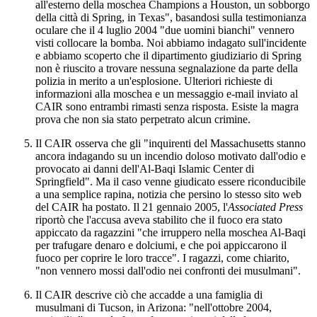
all'esterno della moschea Champions a Houston, un sobborgo
della città di Spring, in Texas", basandosi sulla testimonianza
oculare che il 4 luglio 2004 "due uomini bianchi" vennero
visti collocare la bomba. Noi abbiamo indagato sull'incidente
e abbiamo scoperto che il dipartimento giudiziario di Spring
non è riuscito a trovare nessuna segnalazione da parte della
polizia in merito a un'esplosione. Ulteriori richieste di
informazioni alla moschea e un messaggio e-mail inviato al
CAIR sono entrambi rimasti senza risposta. Esiste la magra
prova che non sia stato perpetrato alcun crimine.
Il CAIR osserva che gli "inquirenti del Massachusetts stanno
ancora indagando su un incendio doloso motivato dall'odio e
provocato ai danni dell'Al-Baqi Islamic Center di
Springfield". Ma il caso venne giudicato essere riconducibile
a una semplice rapina, notizia che persino lo stesso sito web
del CAIR ha postato. Il 21 gennaio 2005, l'
Associated Press
riportò che l'accusa aveva stabilito che il fuoco era stato
appiccato da ragazzini "che irruppero nella moschea Al-Baqi
per trafugare denaro e dolciumi, e che poi appiccarono il
fuoco per coprire le loro tracce". I ragazzi, come chiarito,
"non vennero mossi dall'odio nei confronti dei musulmani".
Il CAIR descrive ciò che accadde a una famiglia di
musulmani di Tucson, in Arizona: "nell'ottobre 2004,