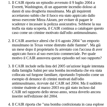
Il CAIR riporta un episodio avvenuto il 9 luglio 2004 a
Everett, Washington, di un apparente incendio doloso ai
danni di una drogheria musulmana. Ma gli inquirenti
accertarono subito che il fuoco era stato appiccato dallo
stesso esercente Mirza Akram, per evitare di pagare le
scadenze e incassare la polizza assicurativa. Sebbene la sua
truffa sia stata scoperta, il CAIR continua a catalogare questo
caso come un crimine motivato dall'odio antimusulmano.
Il CAIR asserisce altresì che il 6 agosto 2004 "un emporio
musulmano in Texas venne distrutto dalle fiamme". Ma già
un mese dopo il proprietario fu arrestato con l'accusa di aver
appiccato fuoco al suo esercizio commerciale. Per quale
motivo il CAIR annovera questo episodio nel suo rapporto?
Il CAIR include nella lista del 2005 un'azione legale intentata
dalla famiglia Salmi per una bomba incendiaria che era stata
collocata sul furgone familiare, riportando l'episodio come un
esempio di denunce di crimini motivati dall'odio
antimusulmano, ricevute dal CAIR nel 2004. Ma il suddetto
crimine risalente al marzo 2003 era già stato incluso dal
CAIR nel rapporto dello stesso anno, senza doverlo ancora
inserire nell'edizione del 2004.
Il CAIR riporta che "una bomba confezionata in casa esplose