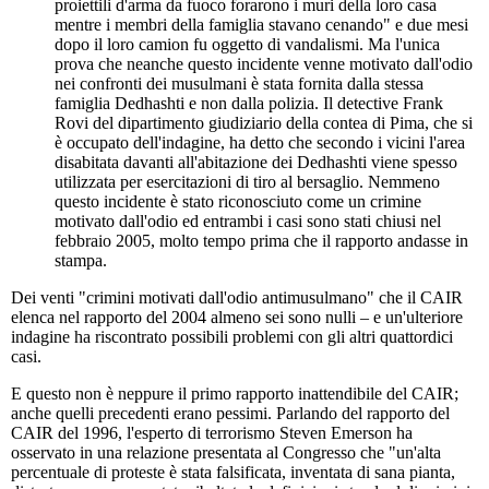
proiettili d'arma da fuoco forarono i muri della loro casa
mentre i membri della famiglia stavano cenando" e due mesi
dopo il loro camion fu oggetto di vandalismi. Ma l'unica
prova che neanche questo incidente venne motivato dall'odio
nei confronti dei musulmani è stata fornita dalla stessa
famiglia Dedhashti e non dalla polizia. Il detective Frank
Rovi del dipartimento giudiziario della contea di Pima, che si
è occupato dell'indagine, ha detto che secondo i vicini l'area
disabitata davanti all'abitazione dei Dedhashti viene spesso
utilizzata per esercitazioni di tiro al bersaglio. Nemmeno
questo incidente è stato riconosciuto come un crimine
motivato dall'odio ed entrambi i casi sono stati chiusi nel
febbraio 2005, molto tempo prima che il rapporto andasse in
stampa.
Dei venti "crimini motivati dall'odio antimusulmano" che il CAIR
elenca nel rapporto del 2004 almeno sei sono nulli – e un'ulteriore
indagine ha riscontrato possibili problemi con gli altri quattordici
casi.
E questo non è neppure il primo rapporto inattendibile del CAIR;
anche quelli precedenti erano pessimi. Parlando del rapporto del
CAIR del 1996, l'esperto di terrorismo Steven Emerson ha
osservato in una relazione presentata al Congresso che "un'alta
percentuale di proteste è stata falsificata, inventata di sana pianta,