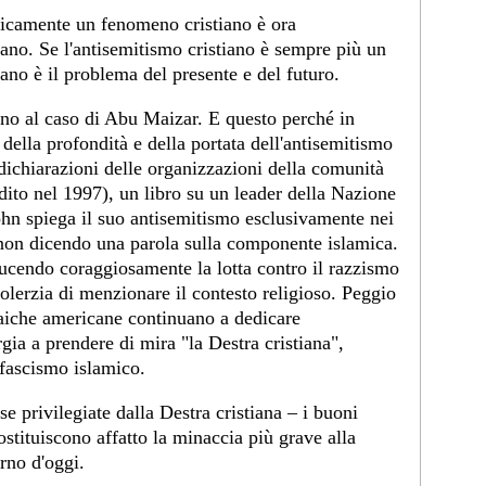
toricamente un fenomeno cristiano è ora
o. Se l'antisemitismo cristiano è sempre più un
no è il problema del presente e del futuro.
orno al caso di Abu Maizar. E questo perché in
della profondità e della portata dell'antisemitismo
ichiarazioni delle organizzazioni della comunità
dito nel 1997), un libro su un leader della Nazione
hn spiega il suo antisemitismo esclusivamente nei
, non dicendo una parola sulla componente islamica.
cendo coraggiosamente la lotta contro il razzismo
solerzia di menzionare il contesto religioso. Peggio
aiche americane continuano a dedicare
gia a prendere di mira "la Destra cristiana",
 fascismo islamico.
e privilegiate dalla Destra cristiana – i buoni
stituiscono affatto la minaccia più grave alla
rno d'oggi.