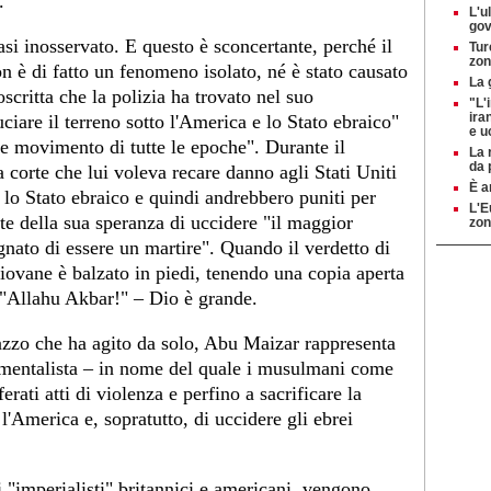
.
L'u
gov
asi inosservato. E questo è sconcertante, perché il
Tur
zon
 è di fatto un fenomeno isolato, né è stato causato
La 
oscritta che la polizia ha trovato nel suo
"L'
ira
iare il terreno sotto l'America e lo Stato ebraico"
e u
ome movimento di tutte le epoche". Durante il
La 
da 
corte che lui voleva recare danno agli Stati Uniti
È a
lo Stato ebraico e quindi andrebbero puniti per
L'E
e della sua speranza di uccidere "il maggior
zon
ato di essere un martire". Quando il verdetto di
 giovane è balzato in piedi, tenendo una copia aperta
i "Allahu Akbar!" – Dio è grande.
 pazzo che ha agito da solo, Abu Maizar rappresenta
mentalista – in nome del quale i musulmani come
rati atti di violenza e perfino a sacrificare la
 l'America e, sopratutto, di uccidere gli ebrei
li "imperialisti" britannici e americani, vengono