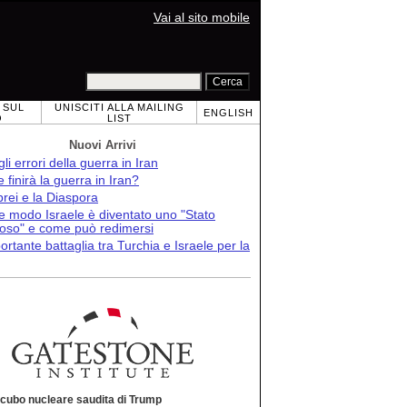
Vai al sito mobile
 SUL
UNISCITI ALLA MAILING
ENGLISH
O
LIST
Nuovi Arrivi
 gli errori della guerra in Iran
finirà la guerra in Iran?
brei e la Diaspora
e modo Israele è diventato uno "Stato
roso" e come può redimersi
ortante battaglia tra Turchia e Israele per la
ncubo nucleare saudita di Trump