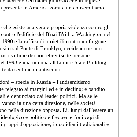
ue storiche dell'Islam piuttosto che in inglese,
 presente in America vomita un antisemitismo
erché esiste una vera e propria violenza contro gli
 contro l'edificio del B'nai B'rith a Washington nel
1990 e la raffica di proiettili contro un furgone
ransito sul Ponte di Brooklyn, uccidendone uno.
masti vittime dei non-ebrei (sette persone
del 1993 e una in cima all'Empire State Building
te da sentimenti antisemiti.
oni – specie in Russia – l'antisemitismo
que relegato ai margini ed è in declino; è bandito
ali e denunciato dai leader politici. Ma se le
a vanno in una certa direzione, nelle società
no nella direzione opposta. Lì, lungi dall'essere un
deologico e politico è frequente fra i capi di
nti gruppi d'opposizione, i quotidiani tradizionali e