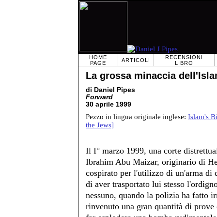
HOME
RECENSIONI
ARTICOLI
PAGE
LIBRO
La grossa minaccia dell'Isl
di Daniel Pipes
Forward
30 aprile 1999
Pezzo in lingua originale inglese:
Islam's B
the Jews]
Il I° marzo 1999, una corte distrett
Ibrahim Abu Maizar, originario di Heb
cospirato per l'utilizzo di un'arma di
di aver trasportato lui stesso l'ordi
nessuno, quando la polizia ha fatto i
rinvenuto una gran quantità di prove 