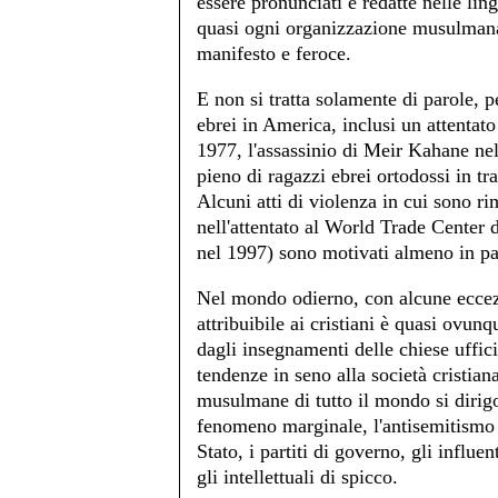
essere pronunciati e redatte nelle ling
quasi ogni organizzazione musulmana
manifesto e feroce.
E non si tratta solamente di parole, p
ebrei in America, inclusi un attentato
1977, l'assassinio di Meir Kahane nel 
pieno di ragazzi ebrei ortodossi in t
Alcuni atti di violenza in cui sono ri
nell'attentato al World Trade Center 
nel 1997) sono motivati almeno in par
Nel mondo odierno, con alcune eccezi
attribuibile ai cristiani è quasi ovun
dagli insegnamenti delle chiese uffici
tendenze in seno alla società cristian
musulmane di tutto il mondo si dirigo
fenomeno marginale, l'antisemitismo i
Stato, i partiti di governo, gli influe
gli intellettuali di spicco.