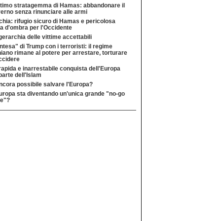
ltimo stratagemma di Hamas: abbandonare il
erno senza rinunciare alle armi
chia: rifugio sicuro di Hamas e pericolosa
a d'ombra per l'Occidente
gerarchia delle vittime accettabili
intesa" di Trump con i terroristi: il regime
niano rimane al potere per arrestare, torturare
ccidere
rapida e inarrestabile conquista dell'Europa
parte dell'Islam
ncora possibile salvare l'Europa?
uropa sta diventando un'unica grande "no-go
e"?