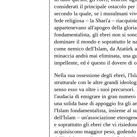
considerati il principale ostacolo per 
secondo la quale, se i musulmani viv
fede religiosa – la Shari'a – riacquist
appartenevano all'apogeo della gloria
fondamentalista, gli ebrei non si sono
dominare il mondo e soprattutto le n
come nemico dell'Islam, da Atatürk a
minaccia andrà mai eliminata, una gue
impellente, ed è questo il dovere di
Nella sua ossessione degli ebrei, l'I
strutturale con le altre grandi ideolog
senso esso va oltre i suoi precursori.
l'audacia di emigrare in gran numer
una solida base di appoggio fra gli a
l'Islam fondamentalista, insieme al 
dell'Islam – un'associazione eteroge
e soprattutto gli ebrei che vi risied
acquisiscono maggior peso, godendo de