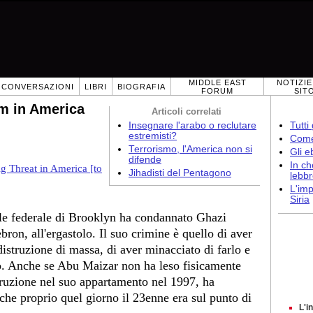
MIDDLE EAST
NOTIZIE
CONVERSAZIONI
LIBRI
BIOGRAFIA
FORUM
SIT
am in America
Articoli correlati
Insegnare l'arabo o reclutare
Tutti
estremisti?
Come 
Terrorismo, l'America non si
Gli e
difende
In ch
ig Threat in America [to
Jihadisti del Pentagono
lebb
L'imp
Siria
uale federale di Brooklyn ha condannato Ghazi
ron, all'ergastolo. Il suo crimine è quello di aver
 distruzione di massa, di aver minacciato di farlo e
gno. Anche se Abu Maizar non ha leso fisicamente
rruzione nel suo appartamento nel 1997, ha
che proprio quel giorno il 23enne era sul punto di
L'i