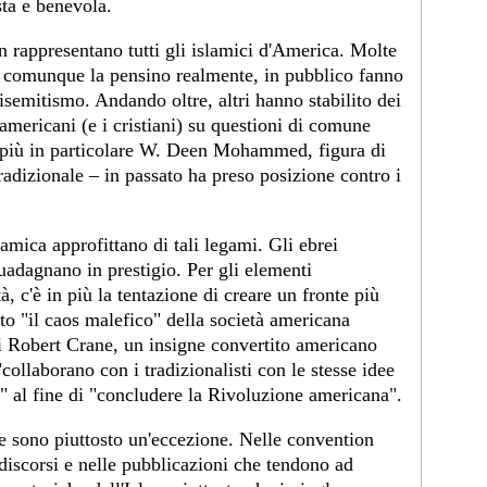
sta e benevola.
rappresentano tutti gli islamici d'America. Molte
 comunque la pensino realmente, in pubblico fanno
isemitismo. Andando oltre, altri hanno stabilito dei
americani (e i cristiani) su questioni di comune
– più in particolare W. Deen Mohammed, figura di
 tradizionale – in passato ha preso posizione contro i
amica approfittano di tali legami. Gli ebrei
uadagnano in prestigio. Per gli elementi
à, c'è in più la tentazione di creare un fronte più
o "il caos malefico" della società americana
i Robert Crane, un insigne convertito americano
ollaborano con i tradizionalisti con le stesse idee
a" al fine di "concludere la Rivoluzione americana".
ive sono piuttosto un'eccezione. Nelle convention
 discorsi e nelle pubblicazioni che tendono ad