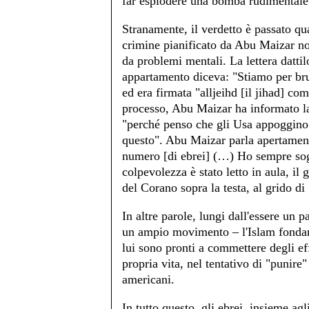
far esplodere una bomba rudimentale
Stranamente, il verdetto è passato qu
crimine pianificato da Abu Maizar non
da problemi mentali. La lettera dattil
appartamento diceva: "Stiamo per bruc
ed era firmata "alljeihd [il jihad] c
processo, Abu Maizar ha informato la 
"perché penso che gli Usa appoggino 
questo". Abu Maizar parla apertament
numero [di ebrei] (…) Ho sempre sogn
colpevolezza è stato letto in aula, il
del Corano sopra la testa, al grido d
In altre parole, lungi dall'essere un
un ampio movimento – l'Islam fonda
lui sono pronti a commettere degli effe
propria vita, nel tentativo di "punire"
americani.
In tutto questo, gli ebrei, insieme ag