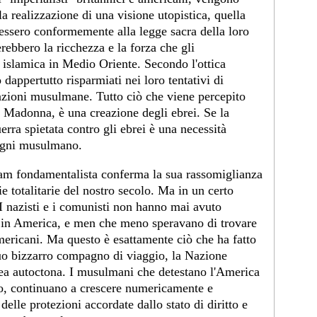
la realizzazione di una visione utopistica, quella
essero conformemente alla legge sacra della loro
erebbero la ricchezza e la forza che gli
 islamica in Medio Oriente. Secondo l'ottica
 dappertutto risparmiati nei loro tentativi di
azioni musulmane. Tutto ciò che viene percepito
 Madonna, è una creazione degli ebrei. Se la
rra spietata contro gli ebrei è una necessità
 ogni musulmano.
slam fondamentalista conferma la sua rassomiglianza
ie totalitarie del nostro secolo. Ma in un certo
 I nazisti e i comunisti non hanno mai avuto
o in America, e men che meno speravano di trovare
mericani. Ma questo è esattamente ciò che ha fatto
suo bizzarro compagno di viaggio, la Nazione
nea autoctona. I musulmani che detestano l'America
ono, continuano a crescere numericamente e
lle protezioni accordate dallo stato di diritto e