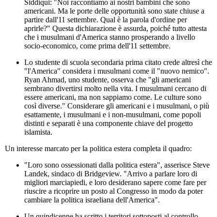
Siddiqui: "Noi raccontiamo ai nostri bambini che sono
americani. Ma le porte delle opportunità sono state chiuse a
partire dall'11 settembre. Qual è la parola d'ordine per
aprirle?" Questa dichiarazione è assurda, poiché tutto attesta
che i musulmani d'America stanno prosperando a livello
socio-economico, come prima dell'11 settembre.
Lo studente di scuola secondaria prima citato crede altresì che
"l'America" considera i musulmani come il "nuovo nemico".
Ryan Ahmad, uno studente, osserva che "gli americani
sembrano divertirsi molto nella vita. I musulmani cercano di
essere americani, ma non sappiamo come. Le culture sono
così diverse." Considerare gli americani e i musulmani, o più
esattamente, i musulmani e i non-musulmani, come popoli
distinti e separati è una componente chiave del progetto
islamista.
Un interesse marcato per la politica estera completa il quadro:
"Loro sono ossessionati dalla politica estera", asserisce Steve
Landek, sindaco di Bridgeview. "Arrivo a parlare loro di
migliori marciapiedi, e loro desiderano sapere come fare per
riuscire a ricoprire un posto al Congresso in modo da poter
cambiare la politica israeliana dell'America".
Un quindicenne ha scritto i territori sottoposti al controllo