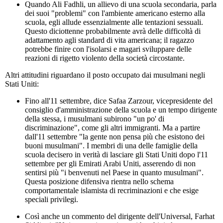
Quando Ali Fadhli, un allievo di una scuola secondaria, parla
dei suoi "problemi" con l'ambiente americano esterno alla
scuola, egli allude essenzialmente alle tentazioni sessuali.
Questo diciottenne probabilmente avrà delle difficoltà di
adattamento agli standard di vita americana; il ragazzo
potrebbe finire con l'isolarsi e magari sviluppare delle
reazioni di rigetto violento della società circostante.
Altri attitudini riguardano il posto occupato dai musulmani negli
Stati Uniti:
Fino all'11 settembre, dice Safaa Zarzour, vicepresidente del
consiglio d'amministrazione della scuola e un tempo dirigente
della stessa, i musulmani subirono "un po' di
discriminazione", come gli altri immigranti. Ma a partire
dall'11 settembre "la gente non pensa più che esistono dei
buoni musulmani". I membri di una delle famiglie della
scuola decisero in verità di lasciare gli Stati Uniti dopo l'11
settembre per gli Emirati Arabi Uniti, asserendo di non
sentirsi più "i benvenuti nel Paese in quanto musulmani".
Questa posizione difensiva rientra nello schema
comportamentale islamista di recriminazioni e che esige
speciali privilegi.
Così anche un commento del dirigente dell'Universal, Farhat