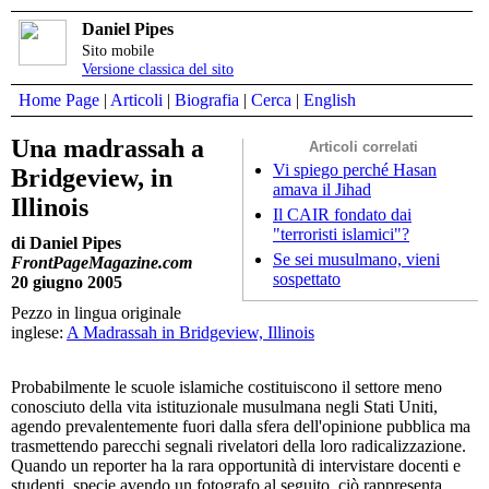
Daniel Pipes
Sito mobile
Versione classica del sito
Home Page
|
Articoli
|
Biografia
|
Cerca
|
English
Una madrassah a
Articoli correlati
Vi spiego perché Hasan
Bridgeview, in
amava il Jihad
Illinois
Il CAIR fondato dai
"terroristi islamici"?
di Daniel Pipes
Se sei musulmano, vieni
FrontPageMagazine.com
sospettato
20 giugno 2005
Pezzo in lingua originale
inglese:
A Madrassah in Bridgeview, Illinois
Probabilmente le scuole islamiche costituiscono il settore meno
conosciuto della vita istituzionale musulmana negli Stati Uniti,
agendo prevalentemente fuori dalla sfera dell'opinione pubblica ma
trasmettendo parecchi segnali rivelatori della loro radicalizzazione.
Quando un reporter ha la rara opportunità di intervistare docenti e
studenti, specie avendo un fotografo al seguito, ciò rappresenta