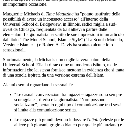
un'importante occasione.
Marguerite Michaels di
Time Magazine
ha "potuto usufruire della
possibilità di avere un inconsueto accesso" all'interno della
Universal School di Bridgeview, in Illinois, sedici miglia a sud-
ovest da Chicago, frequentata da 638 allievi a partire dalle
elementari. La giornalista ha scritto le sue impressioni in un articolo
dal titolo "The Model School, Islamic Style" ("La Scuola Modello,
Versione Islamica") e Robert A. Davis ha scattato alcune foto
sensazionali.
Sfortunatamente, la Michaels non coglie la vera natura della
Universal School. Ella la ritrae come un moderno istituto, ma le
informazioni che lei stessa fornisce mettono in evidenza che si tratta
di una scuola ispirata da una versione estrema dell'Islam.
Alcuni esempi riguardano la sessualità:
"Le casuali conversazioni tra ragazzi e ragazze sono sempre
scoraggiate", riferisce la giornalista. "Non possono
socializzare", pertanto ogni tipo di comunicazione tra i sessi
si limita alla comunicazione scritta.
Le ragazze più grandi devono indossare l'
hijab
(celeste per le
allieve più giovani, grigio o bianco per quelle più anziane) e