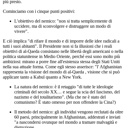
più presto.
Cominciamo con i cinque punti positivi:
L'obiettivo del nemico: "non si tratta semplicemente di
uccidere, ma di sconvolgere e distruggere un modo di
vivere".
E ciò implica "di rifare il mondo e di imporre delle idee radicali a
tutti i suoi abitanti". Il Presidente non si fa illusioni che i reali
obiettivi di al-Qaeda consistano nelle libertà degli americani o nella
politica statunitense in Medio Oriente, perché essi sono molto più
ambiziosi: mirano a porre fine all'esistenza stessa degli Stati Uniti
nella sua attuale forma. Come egli stesso asserisce: "l' Afghanistan
rappresenta la visione del mondo di al-Qaeda , visione che si può
applicare tanto a Kabul quanto a New York.
La natura del nemico: è il retaggio "di tutte le ideologie
criminali del secolo XX… e segue la scia del fascismo, del
nazismo e del totalitarismo". (Ma che ne è stato del
comunismo? È stato omesso per non offendere la Cina?)
Il metodo del nemico: gli individui vengono reclutati da oltre
60 paesi, principalmente in Afghanistan, addestrati e inviati
"a nascondersi ovunque nel mondo a tramare malvagità e
distruzione.