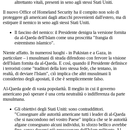
altrettanto vitali, presenti in seno agli stessi Stati Uniti.
Il nuovo Office of Homeland Security ha il compito non solo di
proteggere gli americani dagli attacchi provenienti dall'estero, ma di
estirpare il nemico in seno agli stessi Stati Uniti.
Il fascino del nemico: il Presidente denigra la versione fornita
da al-Qaeda dell'Islam come una proscritta "frangia di
estremismo islamico".
Niente affatto. In numerosi luoghi - in Pakistan e a Gaza, in
particolare – i musulmani di strada difendono con fervore la visione
dell'Islam fornita da al-Qaeda. E così, quando il Presidente definisce
i terroristi come "traditori della loro stessa fede, che tentano, in
realtà, di deviare l'Islam", ciò implica che altri musulmani li
considerino degli apostati, il che è semplicemente falso.
Al-Qaeda gode di vasta popolarità. Il meglio in cui il governo
americano può sperare è una certa neutralità o indifferenza da parte
musulmana.
Gli obiettivi degli Stati Uniti: sono contraddittori.
"Consegnare alle autorità americane tutti i leader di al-Qaeda
che si nascondono nel vostro Paese" implica che se le autorità
afgane consegnano alcuni individui, lo sforzo bellico avrebbe
fine, senza doversi più preoccupare dell'Islam militante. Al