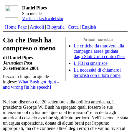
Daniel Pipes
Sito mobile
Versione classica del sito
Home Page
|
Articoli
|
Biografia
|
Cerca
|
English
Ciò che Bush ha
Articoli correlati
Le critiche da muovere alla
compreso o meno
campagna aerea guidata
dagli Stati Uniti contro l'Isis
di Daniel Pipes
Jerusalem Post
L'FBI si smarrisce
26 settembre 2001
La necessità di chiamare i
terroristi con il loro nome
Pezzo in lingua originale
inglese:
What Bush got right -
and wrong [in his speech]
Nel suo discorso del 20 settembre sulla politica americana, il
presidente George W. Bush ha spiegato quali fossero le sue
intenzioni col dichiarare "guerra al terrorismo" e ha detto agli
americani cosa ciò avrebbe significato per loro. Nell'insieme, è stata
un'arguta esposizione, dotata di alcuni brani per l'appunto
appropriati, ma che contiene altresì degli errori che vanno rivisti al