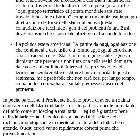
contrario, l'asserire che lo sforzo bellico proseguirà finché
"ogni gruppo terroristico di portata mondiale sarà stato
trovato, bloccato e distrutto" comporta un ambizioso impegno
diretto contro le forze dell'Islam militante. Questa
contraddizione racchiude i germi dei problemi futuri. Bush
deve precisare che il suo reale obiettivo è il secondo tra i due.
La politica estera americana: "A partire da oggi, ogni nazione
che continuerà a dare asilo o a fornire appoggi al terrorismo
sarà considerata dagli Stati Uniti un regime ostile". Questa
dichiarazione perentoria non funziona nella realtà dominata
dal caos e dal conflitto di interessi. La prevenzione del
terrorismo sembrerebbe costituire l'unica priorità di questa
settimana, ma è probabile che non sarà così per lungo tempo,
e una politica estera basata su tali premesse causerà dei
problemi.
In poche parole, se il Presidente ha dato prova di avere un'ottima
conoscenza dell'Islam militante – è stato particolarmente importante
definirlo come un'ideologia totalitaria – , egli si è guardato bene
dall'additarlo come il nemico designato e dal rilasciare delle
dichiarazioni utopistiche in merito alla natura della lotta che ci
attende. Questi errori vanno rapidamente corretti prima che
provochino danni.