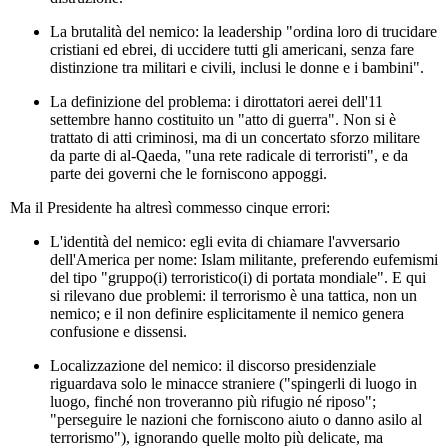
La brutalità del nemico: la leadership "ordina loro di trucidare
cristiani ed ebrei, di uccidere tutti gli americani, senza fare
distinzione tra militari e civili, inclusi le donne e i bambini".
La definizione del problema: i dirottatori aerei dell'11
settembre hanno costituito un "atto di guerra". Non si è
trattato di atti criminosi, ma di un concertato sforzo militare
da parte di al-Qaeda, "una rete radicale di terroristi", e da
parte dei governi che le forniscono appoggi.
Ma il Presidente ha altresì commesso cinque errori:
L'identità del nemico: egli evita di chiamare l'avversario
dell'America per nome: Islam militante, preferendo eufemismi
del tipo "gruppo(i) terroristico(i) di portata mondiale". E qui
si rilevano due problemi: il terrorismo è una tattica, non un
nemico; e il non definire esplicitamente il nemico genera
confusione e dissensi.
Localizzazione del nemico: il discorso presidenziale
riguardava solo le minacce straniere ("spingerli di luogo in
luogo, finché non troveranno più rifugio né riposo";
"perseguire le nazioni che forniscono aiuto o danno asilo al
terrorismo"), ignorando quelle molto più delicate, ma