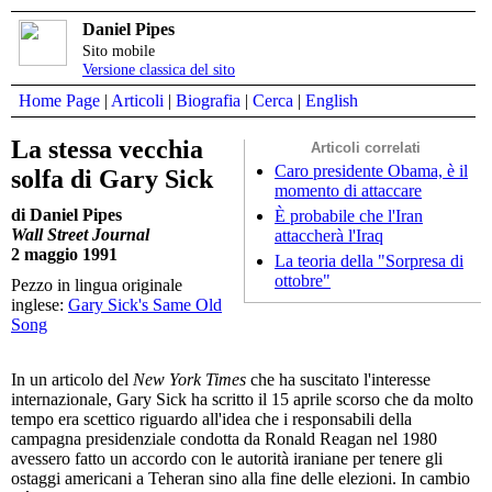
Daniel Pipes
Sito mobile
Versione classica del sito
Home Page
|
Articoli
|
Biografia
|
Cerca
|
English
La stessa vecchia
Articoli correlati
Caro presidente Obama, è il
solfa di Gary Sick
momento di attaccare
di Daniel Pipes
È probabile che l'Iran
Wall Street Journal
attaccherà l'Iraq
2 maggio 1991
La teoria della "Sorpresa di
ottobre"
Pezzo in lingua originale
inglese:
Gary Sick's Same Old
Song
In un articolo del
New York Times
che ha suscitato l'interesse
internazionale, Gary Sick ha scritto il 15 aprile scorso che da molto
tempo era scettico riguardo all'idea che i responsabili della
campagna presidenziale condotta da Ronald Reagan nel 1980
avessero fatto un accordo con le autorità iraniane per tenere gli
ostaggi americani a Teheran sino alla fine delle elezioni. In cambio