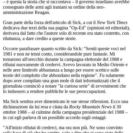
– è questa la storia che si raccontava – il governo israeliano avrebbe
consegnato delle armi agli iraniani su ordine della neo-
amministrazione Reagan.
Gran parte della forza dell'articolo di Sick, a cui il
New York Times
dedicava due terzi della sua pagina "Op-Ed" (opinioni ed editoriali),
derivava dal fatto che l'autore solo di recente era stato costretto, con
riluttanza, a dare credito a queste storie.
Occorre parafrasare quanto scritto da Sick: "Sentii queste voci nel
1981 e non ne tenni conto, considerandole pure fantasie. Mi
tornarono all'orecchio durante la campagna elettorale del 1988 e
rifiutai nuovamente di credervi. Avevo lavorato in Medio Oriente e
nelle aree limitrofe abbastanza a lungo per essere scettico sulle
teorie del complotto che abbondano nella regione". Fu solamente
dopo aver compilato una gran mole di dati informatizzati che il
giornalista cominciò a notare "la curiosa serie" di avvenimenti che
lo indussero a rendere pubbliche le sue preoccupazioni.
Ma Sick sembra aver dimenticato le sue stesse riflessioni. Ecco una
dichiarazione da lui resa e citata da
Rocky Mountain News
il 30
ottobre 1988 – al culmine della campagna presidenziale del 1988 –
in cui egli parlava di un possibile accordo sugli ostaggi:
"All'inizio rifiutai di crederci, ma ora non più. Ne sono convinto
sulla base di ciò che ho sentito, vale a dire che ci sono state delle