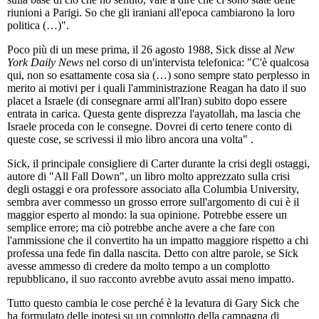
riunioni a Parigi. So che gli iraniani all'epoca cambiarono la loro
politica (…)".
Poco più di un mese prima, il 26 agosto 1988, Sick disse al
New
York Daily News
nel corso di un'intervista telefonica: "C'è qualcosa
qui, non so esattamente cosa sia (…) sono sempre stato perplesso in
merito ai motivi per i quali l'amministrazione Reagan ha dato il suo
placet a Israele (di consegnare armi all'Iran) subito dopo essere
entrata in carica. Questa gente disprezza l'ayatollah, ma lascia che
Israele proceda con le consegne. Dovrei di certo tenere conto di
queste cose, se scrivessi il mio libro ancora una volta" .
Sick, il principale consigliere di Carter durante la crisi degli ostaggi,
autore di "All Fall Down", un libro molto apprezzato sulla crisi
degli ostaggi e ora professore associato alla Columbia University,
sembra aver commesso un grosso errore sull'argomento di cui è il
maggior esperto al mondo: la sua opinione. Potrebbe essere un
semplice errore; ma ciò potrebbe anche avere a che fare con
l'ammissione che il convertito ha un impatto maggiore rispetto a chi
professa una fede fin dalla nascita. Detto con altre parole, se Sick
avesse ammesso di credere da molto tempo a un complotto
repubblicano, il suo racconto avrebbe avuto assai meno impatto.
Tutto questo cambia le cose perché è la levatura di Gary Sick che
ha formulato delle ipotesi su un complotto della campagna di