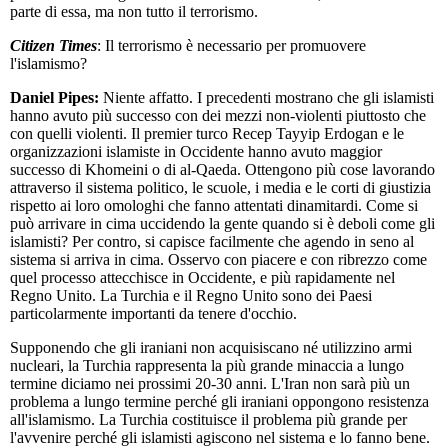
parte di essa, ma non tutto il terrorismo.
Citizen Times
: Il terrorismo è necessario per promuovere
l'islamismo?
Daniel Pipes:
Niente affatto. I precedenti mostrano che gli islamisti
hanno avuto più successo con dei mezzi non-violenti piuttosto che
con quelli violenti. Il premier turco Recep Tayyip Erdogan e le
organizzazioni islamiste in Occidente hanno avuto maggior
successo di Khomeini o di al-Qaeda. Ottengono più cose lavorando
attraverso il sistema politico, le scuole, i media e le corti di giustizia
rispetto ai loro omologhi che fanno attentati dinamitardi. Come si
può arrivare in cima uccidendo la gente quando si è deboli come gli
islamisti? Per contro, si capisce facilmente che agendo in seno al
sistema si arriva in cima. Osservo con piacere e con ribrezzo come
quel processo attecchisce in Occidente, e più rapidamente nel
Regno Unito. La Turchia e il Regno Unito sono dei Paesi
particolarmente importanti da tenere d'occhio.
Supponendo che gli iraniani non acquisiscano né utilizzino armi
nucleari, la Turchia rappresenta la più grande minaccia a lungo
termine diciamo nei prossimi 20-30 anni. L'Iran non sarà più un
problema a lungo termine perché gli iraniani oppongono resistenza
all'islamismo. La Turchia costituisce il problema più grande per
l'avvenire perché gli islamisti agiscono nel sistema e lo fanno bene.