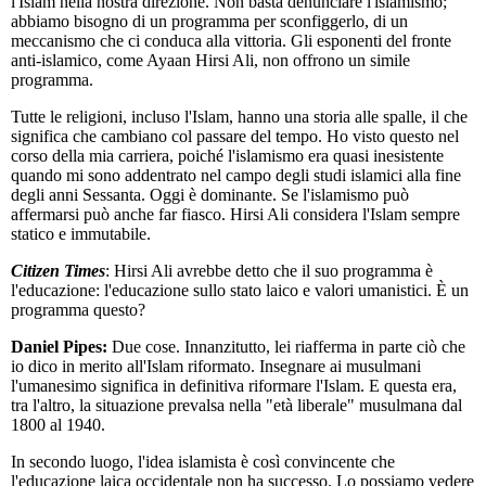
l'Islam nella nostra direzione. Non basta denunciare l'islamismo;
abbiamo bisogno di un programma per sconfiggerlo, di un
meccanismo che ci conduca alla vittoria. Gli esponenti del fronte
anti-islamico, come Ayaan Hirsi Ali, non offrono un simile
programma.
Tutte le religioni, incluso l'Islam, hanno una storia alle spalle, il che
significa che cambiano col passare del tempo. Ho visto questo nel
corso della mia carriera, poiché l'islamismo era quasi inesistente
quando mi sono addentrato nel campo degli studi islamici alla fine
degli anni Sessanta. Oggi è dominante. Se l'islamismo può
affermarsi può anche far fiasco. Hirsi Ali considera l'Islam sempre
statico e immutabile.
Citizen Times
: Hirsi Ali avrebbe detto che il suo programma è
l'educazione: l'educazione sullo stato laico e valori umanistici. È un
programma questo?
Daniel Pipes:
Due cose. Innanzitutto, lei riafferma in parte ciò che
io dico in merito all'Islam riformato. Insegnare ai musulmani
l'umanesimo significa in definitiva riformare l'Islam. E questa era,
tra l'altro, la situazione prevalsa nella "età liberale" musulmana dal
1800 al 1940.
In secondo luogo, l'idea islamista è così convincente che
l'educazione laica occidentale non ha successo. Lo possiamo vedere