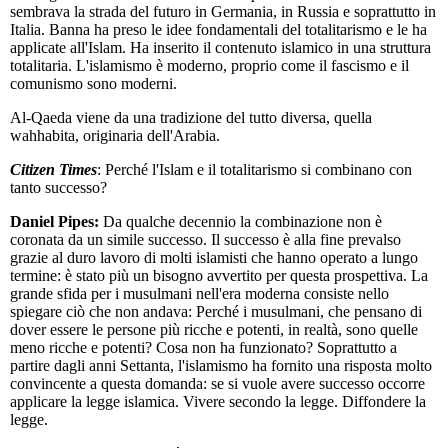
sembrava la strada del futuro in Germania, in Russia e soprattutto in
Italia. Banna ha preso le idee fondamentali del totalitarismo e le ha
applicate all'Islam. Ha inserito il contenuto islamico in una struttura
totalitaria. L'islamismo è moderno, proprio come il fascismo e il
comunismo sono moderni.
Al-Qaeda viene da una tradizione del tutto diversa, quella
wahhabita, originaria dell'Arabia.
Citizen Times
: Perché l'Islam e il totalitarismo si combinano con
tanto successo?
Daniel Pipes:
Da qualche decennio la combinazione non è
coronata da un simile successo. Il successo è alla fine prevalso
grazie al duro lavoro di molti islamisti che hanno operato a lungo
termine: è stato più un bisogno avvertito per questa prospettiva. La
grande sfida per i musulmani nell'era moderna consiste nello
spiegare ciò che non andava: Perché i musulmani, che pensano di
dover essere le persone più ricche e potenti, in realtà, sono quelle
meno ricche e potenti? Cosa non ha funzionato? Soprattutto a
partire dagli anni Settanta, l'islamismo ha fornito una risposta molto
convincente a questa domanda: se si vuole avere successo occorre
applicare la legge islamica. Vivere secondo la legge. Diffondere la
legge.