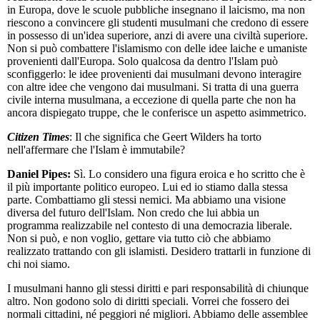
in Europa, dove le scuole pubbliche insegnano il laicismo, ma non
riescono a convincere gli studenti musulmani che credono di essere
in possesso di un'idea superiore, anzi di avere una civiltà superiore.
Non si può combattere l'islamismo con delle idee laiche e umaniste
provenienti dall'Europa. Solo qualcosa da dentro l'Islam può
sconfiggerlo: le idee provenienti dai musulmani devono interagire
con altre idee che vengono dai musulmani. Si tratta di una guerra
civile interna musulmana, a eccezione di quella parte che non ha
ancora dispiegato truppe, che le conferisce un aspetto asimmetrico.
Citizen Times
: Il che significa che Geert Wilders ha torto
nell'affermare che l'Islam è immutabile?
Daniel Pipes:
Sì. Lo considero una figura eroica e ho scritto che è
il più importante politico europeo. Lui ed io stiamo dalla stessa
parte. Combattiamo gli stessi nemici. Ma abbiamo una visione
diversa del futuro dell'Islam. Non credo che lui abbia un
programma realizzabile nel contesto di una democrazia liberale.
Non si può, e non voglio, gettare via tutto ciò che abbiamo
realizzato trattando con gli islamisti. Desidero trattarli in funzione di
chi noi siamo.
I musulmani hanno gli stessi diritti e pari responsabilità di chiunque
altro. Non godono solo di diritti speciali. Vorrei che fossero dei
normali cittadini, né peggiori né migliori. Abbiamo delle assemblee