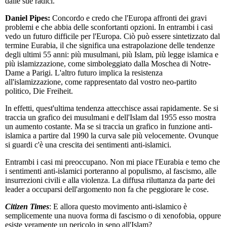
dalle sue radici.
Daniel Pipes:
Concordo e credo che l'Europa affronti dei gravi
problemi e che abbia delle sconfortanti opzioni. In entrambi i casi
vedo un futuro difficile per l'Europa. Ciò può essere sintetizzato dal
termine Eurabia, il che significa una estrapolazione delle tendenze
degli ultimi 55 anni: più musulmani, più Islam, più legge islamica e
più islamizzazione, come simboleggiato dalla Moschea di Notre-
Dame a Parigi. L'altro futuro implica la resistenza
all'islamizzazione, come rappresentato dal vostro neo-partito
politico, Die Freiheit.
In effetti, quest'ultima tendenza attecchisce assai rapidamente. Se si
traccia un grafico dei musulmani e dell'Islam dal 1955 esso mostra
un aumento costante. Ma se si traccia un grafico in funzione anti-
islamica a partire dal 1990 la curva sale più velocemente. Ovunque
si guardi c'è una crescita dei sentimenti anti-islamici.
Entrambi i casi mi preoccupano. Non mi piace l'Eurabia e temo che
i sentimenti anti-islamici porteranno al populismo, al fascismo, alle
insurrezioni civili e alla violenza. La diffusa riluttanza da parte dei
leader a occuparsi dell'argomento non fa che peggiorare le cose.
Citizen Times
: E allora questo movimento anti-islamico è
semplicemente una nuova forma di fascismo o di xenofobia, oppure
esiste veramente un pericolo in seno all'Islam?