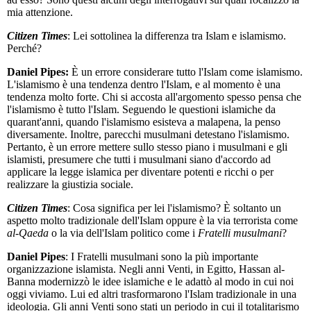
mia attenzione.
Citizen Times
: Lei sottolinea la differenza tra Islam e islamismo.
Perché?
Daniel Pipes:
È un errore considerare tutto l'Islam come islamismo.
L'islamismo è una tendenza dentro l'Islam, e al momento è una
tendenza molto forte. Chi si accosta all'argomento spesso pensa che
l'islamismo è tutto l'Islam. Seguendo le questioni islamiche da
quarant'anni, quando l'islamismo esisteva a malapena, la penso
diversamente. Inoltre, parecchi musulmani detestano l'islamismo.
Pertanto, è un errore mettere sullo stesso piano i musulmani e gli
islamisti, presumere che tutti i musulmani siano d'accordo ad
applicare la legge islamica per diventare potenti e ricchi o per
realizzare la giustizia sociale.
Citizen Times
: Cosa significa per lei l'islamismo? È soltanto un
aspetto molto tradizionale dell'Islam oppure è la via terrorista come
al-Qaeda
o la via dell'Islam politico come i
Fratelli musulmani
?
Daniel Pipes
: I Fratelli musulmani sono la più importante
organizzazione islamista. Negli anni Venti, in Egitto, Hassan al-
Banna modernizzò le idee islamiche e le adattò al modo in cui noi
oggi viviamo. Lui ed altri trasformarono l'Islam tradizionale in una
ideologia. Gli anni Venti sono stati un periodo in cui il totalitarismo