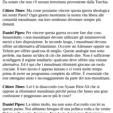
Da notare che non c'è nessun terrorismo proveniente dalla Turchia.
Citizen Times
: Ma come possiamo vincere questa guerra ideologica
nei nostri Paesi? Ogni giorno mostriamo la nostra vita libera alle
comunità musulmane, ma loro sembrano diventare sempre più
distanti.
Daniel Pipes:
Per vincere questa guerra occorre fare due cose.
Innanzitutto, i non-musulmani devono utilizzare gli innumerevoli
mezzi a loro disposizione. In secondo luogo, i musulmani devono
offrire un'alternativa all'islamismo. Occorre un Adenauer oppure un
Yeltzin per offrire qualcosa di meglio. Queste analogie non sono
perfette, ma danno un'idea di ciò che intendo dire. Non è sufficiente
sconfiggere il regime totalitario: qualcuno deve offrire una visione
alternativa. Ed è qui che i musulmani riformisti giocano un ruolo
cruciale. Il loro lavoro è appena iniziato e ci vorrà molto tempo
prima di avere un programma completo da offrire. È essenziale che
essi ottengano aiuto e incoraggiamento da parte dei non-musulmani.
Citizen Times
: Lei è in disaccordo con Ayaan Hirsi Ali che si
oppone ai riformatori musulmani perché pensa che fanno una gran
confusione e peggiorano ancor più le cose?
Daniel Pipes:
La stimo molto, ma non sono d'accordo con lei su
questo punto. Noi abbiamo bisogno di una politica volta a far venire