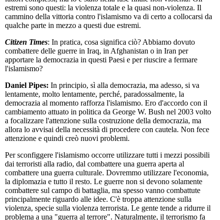
estremi sono questi: la violenza totale e la quasi non-violenza. Il
cammino della vittoria contro l'islamismo va di certo a collocarsi da
qualche parte in mezzo a questi due estremi.
Citizen Times
: In pratica, cosa significa ciò? Abbiamo dovuto
combattere delle guerre in Iraq, in Afghanistan o in Iran per
apportare la democrazia in questi Paesi e per riuscire a fermare
l'islamismo?
Daniel Pipes:
In principio, sì alla democrazia, ma adesso, si va
lentamente, molto lentamente, perché, paradossalmente, la
democrazia al momento rafforza l'islamismo. Ero d'accordo con il
cambiamento attuato in politica da George W. Bush nel 2003 volto
a focalizzare l'attenzione sulla costruzione della democrazia, ma
allora lo avvisai della necessità di procedere con cautela. Non fece
attenzione e quindi creò nuovi problemi.
Per sconfiggere l'islamismo occorre utilizzare tutti i mezzi possibili
dai terroristi alla radio, dal combattere una guerra aperta al
combattere una guerra culturale. Dovremmo utilizzare l'economia,
la diplomazia e tutto il resto. Le guerre non si devono solamente
combattere sul campo di battaglia, ma spesso vanno combattute
principalmente riguardo alle idee. C'è troppa attenzione sulla
violenza, specie sulla violenza terrorista. Le gente tende a ridurre il
problema a una "guerra al terrore". Naturalmente, il terrorismo fa