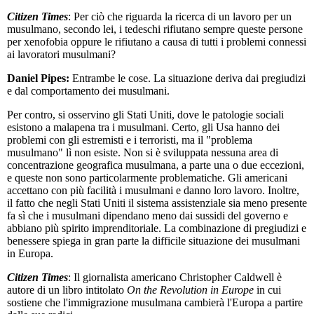
Citizen Times
: Per ciò che riguarda la ricerca di un lavoro per un
musulmano, secondo lei, i tedeschi rifiutano sempre queste persone
per xenofobia oppure le rifiutano a causa di tutti i problemi connessi
ai lavoratori musulmani?
Daniel Pipes:
Entrambe le cose. La situazione deriva dai pregiudizi
e dal comportamento dei musulmani.
Per contro, si osservino gli Stati Uniti, dove le patologie sociali
esistono a malapena tra i musulmani. Certo, gli Usa hanno dei
problemi con gli estremisti e i terroristi, ma il "problema
musulmano" lì non esiste. Non si è sviluppata nessuna area di
concentrazione geografica musulmana, a parte una o due eccezioni,
e queste non sono particolarmente problematiche. Gli americani
accettano con più facilità i musulmani e danno loro lavoro. Inoltre,
il fatto che negli Stati Uniti il sistema assistenziale sia meno presente
fa sì che i musulmani dipendano meno dai sussidi del governo e
abbiano più spirito imprenditoriale. La combinazione di pregiudizi e
benessere spiega in gran parte la difficile situazione dei musulmani
in Europa.
Citizen Times
: Il giornalista americano Christopher Caldwell è
autore di un libro intitolato
On the Revolution in Europe
in cui
sostiene che l'immigrazione musulmana cambierà l'Europa a partire