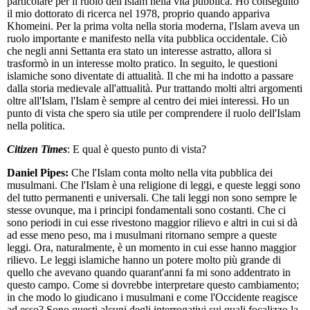
particolare per il ruolo dell'Islam nella vita pubblica. Ho conseguito
il mio dottorato di ricerca nel 1978, proprio quando appariva
Khomeini. Per la prima volta nella storia moderna, l'Islam aveva un
ruolo importante e manifesto nella vita pubblica occidentale. Ciò
che negli anni Settanta era stato un interesse astratto, allora si
trasformò in un interesse molto pratico. In seguito, le questioni
islamiche sono diventate di attualità. Il che mi ha indotto a passare
dalla storia medievale all'attualità. Pur trattando molti altri argomenti
oltre all'Islam, l'Islam è sempre al centro dei miei interessi. Ho un
punto di vista che spero sia utile per comprendere il ruolo dell'Islam
nella politica.
Citizen Times
: E qual è questo punto di vista?
Daniel Pipes:
Che l'Islam conta molto nella vita pubblica dei
musulmani. Che l'Islam è una religione di leggi, e queste leggi sono
del tutto permanenti e universali. Che tali leggi non sono sempre le
stesse ovunque, ma i principi fondamentali sono costanti. Che ci
sono periodi in cui esse rivestono maggior rilievo e altri in cui si dà
ad esse meno peso, ma i musulmani ritornano sempre a queste
leggi. Ora, naturalmente, è un momento in cui esse hanno maggior
rilievo. Le leggi islamiche hanno un potere molto più grande di
quello che avevano quando quarant'anni fa mi sono addentrato in
questo campo. Come si dovrebbe interpretare questo cambiamento;
in che modo lo giudicano i musulmani e come l'Occidente reagisce
ad esso? Sono questi alcuni degli interrogativi sui quali focalizzo la