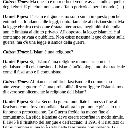
Citizen Times
: Ma questo è un modo di vedere assai simile a quello
degli ebrei. E gli ebrei non sono affatto pericolosi per il mondo (…)
Daniel Pipes:
L'Islam e il giudaismo sono simili in questo poiché
entrambi si fondano sulle leggi, contrariamente al cristianesimo. Ma
la legge ebraica così come è stata interpretata negli ultimi duemila
anni è limitata al diritto privato. All'opposto, la legge islamica è al
contempo privata e pubblica. Non esiste nessuna legge ebraica sulla
guerra, ma c'è una legge islamica della guerra.
Citizen Times
: L'Islam è una religione?
Daniel Pipes:
Sì, l'Islam è una religione monoteista come il
giudaismo e il cristianesimo. L'Islam è un'ideologia utopista radicale
come il fascismo e il comunismo.
Citizen Times
: Abbiamo sconfitto il fascismo e il comunismo
attraverso le guerre. C'è una probabilità di sconfiggere l'islamismo e
di avere semplicemente la religione dell'Islam?
Daniel Pipes:
Sì. La Seconda guerra mondiale ha messo fine al
fascismo come forza mondiale: da allora in poi non è più stato un
fenomeno preoccupante. La Guerra fredda ha messo fine al
comunismo. La sfida islamista deve essere sconfitta in modo simile.
Il 1945 è il risultato del sangue e dell'acciaio; il 1991 è il risultato di
fattori complessi, ma lo è stato nella fase finale non violenta. Gli