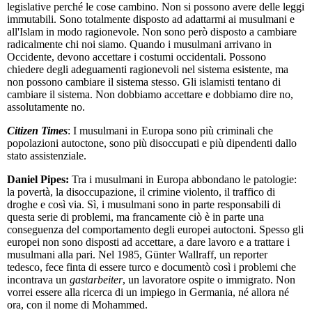
legislative perché le cose cambino. Non si possono avere delle leggi
immutabili. Sono totalmente disposto ad adattarmi ai musulmani e
all'Islam in modo ragionevole. Non sono però disposto a cambiare
radicalmente chi noi siamo. Quando i musulmani arrivano in
Occidente, devono accettare i costumi occidentali. Possono
chiedere degli adeguamenti ragionevoli nel sistema esistente, ma
non possono cambiare il sistema stesso. Gli islamisti tentano di
cambiare il sistema. Non dobbiamo accettare e dobbiamo dire no,
assolutamente no.
Citizen Times
: I musulmani in Europa sono più criminali che
popolazioni autoctone, sono più disoccupati e più dipendenti dallo
stato assistenziale.
Daniel Pipes:
Tra i musulmani in Europa abbondano le patologie:
la povertà, la disoccupazione, il crimine violento, il traffico di
droghe e così via. Sì, i musulmani sono in parte responsabili di
questa serie di problemi, ma francamente ciò è in parte una
conseguenza del comportamento degli europei autoctoni. Spesso gli
europei non sono disposti ad accettare, a dare lavoro e a trattare i
musulmani alla pari. Nel 1985, Günter Wallraff, un reporter
tedesco, fece finta di essere turco e documentò così i problemi che
incontrava un
gastarbeiter
, un lavoratore ospite o immigrato. Non
vorrei essere alla ricerca di un impiego in Germania, né allora né
ora, con il nome di Mohammed.