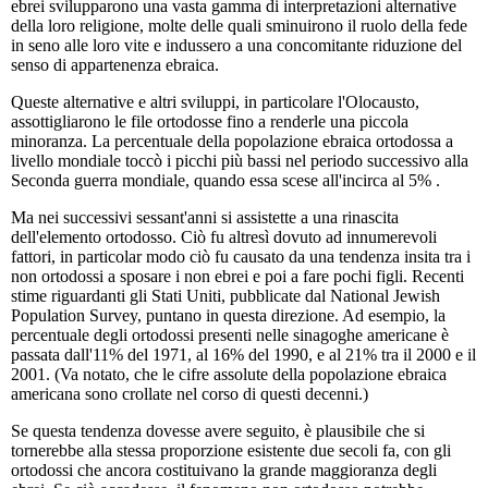
ebrei svilupparono una vasta gamma di interpretazioni alternative
della loro religione, molte delle quali sminuirono il ruolo della fede
in seno alle loro vite e indussero a una concomitante riduzione del
senso di appartenenza ebraica.
Queste alternative e altri sviluppi, in particolare l'Olocausto,
assottigliarono le file ortodosse fino a renderle una piccola
minoranza. La percentuale della popolazione ebraica ortodossa a
livello mondiale toccò i picchi più bassi nel periodo successivo alla
Seconda guerra mondiale, quando essa scese all'incirca al 5% .
Ma nei successivi sessant'anni si assistette a una rinascita
dell'elemento ortodosso. Ciò fu altresì dovuto ad innumerevoli
fattori, in particolar modo ciò fu causato da una tendenza insita tra i
non ortodossi a sposare i non ebrei e poi a fare pochi figli. Recenti
stime riguardanti gli Stati Uniti, pubblicate dal National Jewish
Population Survey, puntano in questa direzione. Ad esempio, la
percentuale degli ortodossi presenti nelle sinagoghe americane è
passata dall'11% del 1971, al 16% del 1990, e al 21% tra il 2000 e il
2001. (Va notato, che le cifre assolute della popolazione ebraica
americana sono crollate nel corso di questi decenni.)
Se questa tendenza dovesse avere seguito, è plausibile che si
tornerebbe alla stessa proporzione esistente due secoli fa, con gli
ortodossi che ancora costituivano la grande maggioranza degli