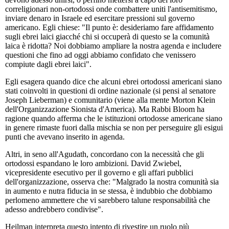
correligionari non-ortodossi onde combattere uniti l'antisemitismo,
inviare denaro in Israele ed esercitare pressioni sul governo
americano. Egli chiese: "Il punto è: desideriamo fare affidamento
sugli ebrei laici giacché chi si occuperà di questo se la comunità
laica è ridotta? Noi dobbiamo ampliare la nostra agenda e includere
questioni che fino ad oggi abbiamo confidato che venissero
compiute dagli ebrei laici".
Egli esagera quando dice che alcuni ebrei ortodossi americani siano
stati coinvolti in questioni di ordine nazionale (si pensi al senatore
Joseph Lieberman) e comunitario (viene alla mente Morton Klein
dell'Organizzazione Sionista d'America). Ma Rabbi Bloom ha
ragione quando afferma che le istituzioni ortodosse americane siano
in genere rimaste fuori dalla mischia se non per perseguire gli esigui
punti che avevano inserito in agenda.
Altri, in seno all'Agudath, concordano con la necessità che gli
ortodossi espandano le loro ambizioni. David Zwiebel,
vicepresidente esecutivo per il governo e gli affari pubblici
dell'organizzazione, osserva che: "Malgrado la nostra comunità sia
in aumento e nutra fiducia in se stessa, è indubbio che dobbiamo
perlomeno ammettere che vi sarebbero talune responsabilità che
adesso andrebbero condivise".
Heilman interpreta questo intento di rivestire un ruolo più