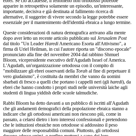
ebrei. Se ciò accadesse, il fenomeno non ortodosso potrebbe
apparire in retrospettiva solamente un episodio, un'interessante,
importante, decisiva e già destinata al fallimento ricerca di
alternative, il suggerire di vivere secondo la legge potrebbe essere
essenziale per il mantenimento dell'identità ebraica a lungo termine.
Queste considerazioni di natura demografica arrivano alla mente
dopo aver letto un recente articolo pubblicato sul
Jerusalem Post
dal titolo "Un Leader
Haredi
Americano Esorta all'Attivismo", a
firma di Uriel Heilman, in cui l'autore riporta un "discorso epocale"
pronunciato alla fine del novembre 2004 dal rabbino Shmuel
Bloom, vicepresidente esecutivo dell'Agudath Israel of America.
L'Agudath, un'organizzazione ortodossa con il compito di
"mobilizzare gli ebrei osservanti della
Torah
al fine di perpetuare il
vero giudaismo", è costituita da membri che vanno da uomini
sbarbati di fresco a quelli che portano i cappelli neri (gli
haredi
), da
ebrei che hanno condotto i propri studi nelle università laiche agli
studenti di lingua yiddish delle scuole talmudiche.
Rabbi Bloom ha detto davanti a un pubblico di iscritti all'Agudath
che gli andamenti demografici della popolazione ebraica stanno a
indicare che gli ortodossi americani non riescono più, come in
passato, a celarsi dietro i loro interessi confessionali e pretendono
che le istituzioni ebraiche non ortodosse si addossino il peso
maggiore delle responsabilità comuni. Piuttosto, gli ortodossi
devono adesso unirsi, o perfino mettersi a capo dei loro