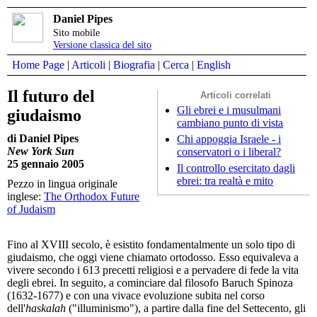
Daniel Pipes
Sito mobile
Versione classica del sito
Home Page
|
Articoli
|
Biografia
|
Cerca
|
English
Il futuro del
Articoli correlati
Gli ebrei e i musulmani
giudaismo
cambiano punto di vista
di Daniel Pipes
Chi appoggia Israele - i
New York Sun
conservatori o i liberal?
25 gennaio 2005
Il controllo esercitato dagli
ebrei: tra realtà e mito
Pezzo in lingua originale
inglese:
The Orthodox Future
of Judaism
Fino al XVIII secolo, è esistito fondamentalmente un solo tipo di
giudaismo, che oggi viene chiamato ortodosso. Esso equivaleva a
vivere secondo i 613 precetti religiosi e a pervadere di fede la vita
degli ebrei. In seguito, a cominciare dal filosofo Baruch Spinoza
(1632-1677) e con una vivace evoluzione subita nel corso
dell'
haskalah
("illuminismo"), a partire dalla fine del Settecento, gli