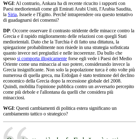
WGI
: Al contrario, Ankara ha di recente ricucito i rapporti con
Paesi mediorientali come gli Emirati Arabi Uniti, l'Arabia Saudita,
la
Siria
, Israele e l'Egitto. Perché intraprendere ora questo tentativo
di guadagnarsi dei consensi?
DP
: Occorre osservare il contrasto stridente delle minacce contro la
Grecia e il rapido miglioramento delle relazioni con quegli Stati
mediorientali. Dato che la Turchia è di fatto una dittatura, la
spiegazione probabilmente non risiede in una strategia sofisticata
quanto invece nei pregiudizi e nelle incoerenze. Da bullo che
spesso
si comporta illogicamente
forse egli vede i Paesi del Medio
Oriente come una minaccia al suo potere, considerando invece la
Grecia insignificante. Non solo la popolazione turca è otto volte più
numerosa di quella greca, ma Erdoğan è stato testimone del declino
economico della Grecia dopo la recessione globale del 2008.
Quindi, mobilita l'opinione pubblica contro un avversario percepito
come più debole e l'allontana da quelli che considera più
minacciosi.
WGI
: Questi cambiamenti di politica estera significano un
cambiamento tattico o strategico?