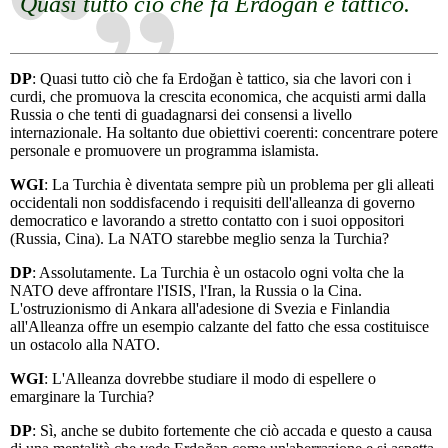
Quasi tutto ciò che fa Erdoğan è tattico.
DP
: Quasi tutto ciò che fa Erdoğan è tattico, sia che lavori con i
curdi, che promuova la crescita economica, che acquisti armi dalla
Russia o che tenti di guadagnarsi dei consensi a livello
internazionale. Ha soltanto due obiettivi coerenti: concentrare potere
personale e promuovere un programma islamista.
WGI
: La Turchia è diventata sempre più un problema per gli alleati
occidentali non soddisfacendo i requisiti dell'alleanza di governo
democratico e lavorando a stretto contatto con i suoi oppositori
(Russia, Cina). La NATO starebbe meglio senza la Turchia?
DP
: Assolutamente. La Turchia è un ostacolo ogni volta che la
NATO deve affrontare l'ISIS, l'Iran, la Russia o la Cina.
L'ostruzionismo di Ankara all'adesione di Svezia e Finlandia
all'Alleanza offre un esempio calzante del fatto che essa costituisce
un ostacolo alla NATO.
WGI
: L'Alleanza dovrebbe studiare il modo di espellere o
emarginare la Turchia?
DP
: Sì, anche se dubito fortemente che ciò accada e questo a causa