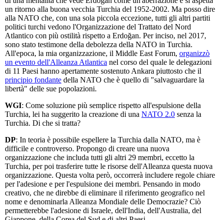
di una mentalità che vede Erdoğan come un'aberrazione e si aspetta
un ritorno alla buona vecchia Turchia del 1952-2002. Ma posso dire
alla NATO che, con una sola piccola eccezione, tutti gli altri partiti
politici turchi vedono l'Organizzazione del Trattato del Nord
Atlantico con più ostilità rispetto a Erdoğan. Per inciso, nel 2017,
sono stato testimone della debolezza della NATO in Turchia.
All'epoca, la mia organizzazione, il Middle East Forum,
organizzò
un evento dell'Alleanza Atlantica
nel corso del quale le delegazioni
di 11 Paesi hanno apertamente sostenuto Ankara piuttosto che il
principio fondante
della NATO che è quello di "salvaguardare la
libertà" delle sue popolazioni.
WGI
: Come soluzione più semplice rispetto all'espulsione della
Turchia, lei ha suggerito la creazione di una
NATO 2.0
senza la
Turchia. Di che si tratta?
DP
: In teoria è possibile espellere la Turchia dalla NATO, ma è
difficile e controverso. Propongo di creare una nuova
organizzazione che includa tutti gli altri 29 membri, eccetto la
Turchia, per poi trasferire tutte le risorse dell'Alleanza questa nuova
organizzazione. Questa volta però, occorrerà includere regole chiare
per l'adesione e per l'espulsione dei membri. Pensando in modo
creativo, che ne direbbe di eliminare il riferimento geografico nel
nome e denominarla Alleanza Mondiale delle Democrazie? Ciò
permetterebbe l'adesione di Israele, dell'India, dell'Australia, del
Giappone, della Corea del Sud e di altri Paesi.