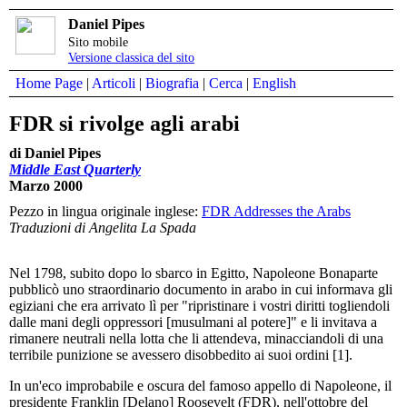
Daniel Pipes
Sito mobile
Versione classica del sito
Home Page
|
Articoli
|
Biografia
|
Cerca
|
English
FDR si rivolge agli arabi
di Daniel Pipes
Middle East Quarterly
Marzo 2000
Pezzo in lingua originale inglese:
FDR Addresses the Arabs
Traduzioni di Angelita La Spada
Nel 1798, subito dopo lo sbarco in Egitto, Napoleone Bonaparte
pubblicò uno straordinario documento in arabo in cui informava gli
egiziani che era arrivato lì per "ripristinare i vostri diritti togliendoli
dalle mani degli oppressori [musulmani al potere]" e li invitava a
rimanere neutrali nella lotta che li attendeva, minacciandoli di una
terribile punizione se avessero disobbedito ai suoi ordini [1].
In un'eco improbabile e oscura del famoso appello di Napoleone, il
presidente Franklin [Delano] Roosevelt (FDR), nell'ottobre del