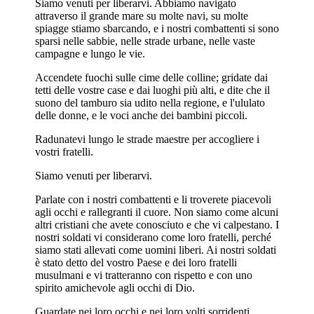
Siamo venuti per liberarvi. Abbiamo navigato
attraverso il grande mare su molte navi, su molte
spiagge stiamo sbarcando, e i nostri combattenti si sono
sparsi nelle sabbie, nelle strade urbane, nelle vaste
campagne e lungo le vie.
Accendete fuochi sulle cime delle colline; gridate dai
tetti delle vostre case e dai luoghi più alti, e dite che il
suono del tamburo sia udito nella regione, e l'ululato
delle donne, e le voci anche dei bambini piccoli.
Radunatevi lungo le strade maestre per accogliere i
vostri fratelli.
Siamo venuti per liberarvi.
Parlate con i nostri combattenti e li troverete piacevoli
agli occhi e rallegranti il cuore. Non siamo come alcuni
altri cristiani che avete conosciuto e che vi calpestano. I
nostri soldati vi considerano come loro fratelli, perché
siamo stati allevati come uomini liberi. Ai nostri soldati
è stato detto del vostro Paese e dei loro fratelli
musulmani e vi tratteranno con rispetto e con uno
spirito amichevole agli occhi di Dio.
Guardate nei loro occhi e nei loro volti sorridenti,