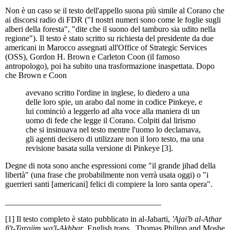
Non è un caso se il testo dell'appello suona più simile al Corano che
ai discorsi radio di FDR ("I nostri numeri sono come le foglie sugli
alberi della foresta", "dite che il suono del tamburo sia udito nella
regione"). Il testo è stato scritto su richiesta del presidente da due
americani in Marocco assegnati all'Office of Strategic Services
(OSS), Gordon H. Brown e Carleton Coon (il famoso
antropologo), poi ha subito una trasformazione inaspettata. Dopo
che Brown e Coon
avevano scritto l'ordine in inglese, lo diedero a una
delle loro spie, un arabo dal nome in codice Pinkeye, e
lui cominciò a leggerlo ad alta voce alla maniera di un
uomo di fede che legge il Corano. Colpiti dal lirismo
che si insinuava nel testo mentre l'uomo lo declamava,
gli agenti decisero di utilizzare non il loro testo, ma una
revisione basata sulla versione di Pinkeye [3].
Degne di nota sono anche espressioni come "il grande jihad della
libertà" (una frase che probabilmente non verrà usata oggi) o "i
guerrieri santi [americani] felici di compiere la loro santa opera".
______________________________________
[1] Il testo completo è stato pubblicato in al-Jabarti,
'Ajai'b al-Athar
fi't-Tarajim wa'l-Akhbar
, English trans., Thomas Philipp and Moshe