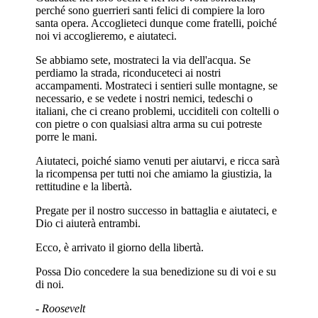
perché sono guerrieri santi felici di compiere la loro
santa opera. Accoglieteci dunque come fratelli, poiché
noi vi accoglieremo, e aiutateci.
Se abbiamo sete, mostrateci la via dell'acqua. Se
perdiamo la strada, riconduceteci ai nostri
accampamenti. Mostrateci i sentieri sulle montagne, se
necessario, e se vedete i nostri nemici, tedeschi o
italiani, che ci creano problemi, ucciditeli con coltelli o
con pietre o con qualsiasi altra arma su cui potreste
porre le mani.
Aiutateci, poiché siamo venuti per aiutarvi, e ricca sarà
la ricompensa per tutti noi che amiamo la giustizia, la
rettitudine e la libertà.
Pregate per il nostro successo in battaglia e aiutateci, e
Dio ci aiuterà entrambi.
Ecco, è arrivato il giorno della libertà.
Possa Dio concedere la sua benedizione su di voi e su
di noi.
-
Roosevelt