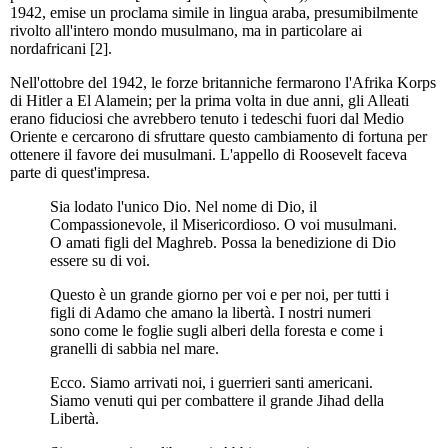
1942, emise un proclama simile in lingua araba, presumibilmente
rivolto all'intero mondo musulmano, ma in particolare ai
nordafricani [2].
Nell'ottobre del 1942, le forze britanniche fermarono l'Afrika Korps
di Hitler a El Alamein; per la prima volta in due anni, gli Alleati
erano fiduciosi che avrebbero tenuto i tedeschi fuori dal Medio
Oriente e cercarono di sfruttare questo cambiamento di fortuna per
ottenere il favore dei musulmani. L'appello di Roosevelt faceva
parte di quest'impresa.
Sia lodato l'unico Dio. Nel nome di Dio, il
Compassionevole, il Misericordioso. O voi musulmani.
O amati figli del Maghreb. Possa la benedizione di Dio
essere su di voi.
Questo è un grande giorno per voi e per noi, per tutti i
figli di Adamo che amano la libertà. I nostri numeri
sono come le foglie sugli alberi della foresta e come i
granelli di sabbia nel mare.
Ecco. Siamo arrivati noi, i guerrieri santi americani.
Siamo venuti qui per combattere il grande Jihad della
Libertà.