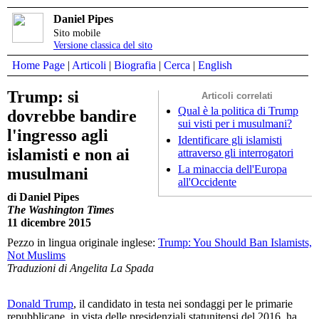
Daniel Pipes
Sito mobile
Versione classica del sito
Home Page
|
Articoli
|
Biografia
|
Cerca
|
English
Trump: si
Articoli correlati
Qual è la politica di Trump
dovrebbe bandire
sui visti per i musulmani?
l'ingresso agli
Identificare gli islamisti
islamisti e non ai
attraverso gli interrogatori
La minaccia dell'Europa
musulmani
all'Occidente
di Daniel Pipes
The Washington Times
11 dicembre 2015
Pezzo in lingua originale inglese:
Trump: You Should Ban Islamists,
Not Muslims
Traduzioni di Angelita La Spada
Donald Trump
, il candidato in testa nei sondaggi per le primarie
repubblicane, in vista delle presidenziali statunitensi del 2016, ha