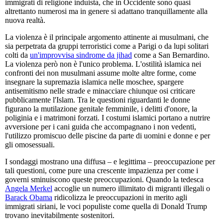
immigrati di religione induista, che in Occidente sono quasi
altrettanto numerosi ma in genere si adattano tranquillamente alla
nuova realtà.
La violenza è il principale argomento attinente ai musulmani, che
sia perpetrata da gruppi terroristici come a Parigi o da lupi solitari
colti da
un'improvvisa sindrome da jihad
come a San Bernardino.
La violenza però non è l'unico problema. L'ostilità islamica nei
confronti dei non musulmani assume molte altre forme, come
insegnare la supremazia islamica nelle moschee, spargere
antisemitismo nelle strade e minacciare chiunque osi criticare
pubblicamente l'Islam. Tra le questioni riguardanti le donne
figurano la mutilazione genitale femminile, i delitti d'onore, la
poliginia e i matrimoni forzati. I costumi islamici portano a nutrire
avversione per i cani guida che accompagnano i non vedenti,
l'utilizzo promiscuo delle piscine da parte di uomini e donne e per
gli omosessuali.
I sondaggi mostrano una diffusa – e legittima – preoccupazione per
tali questioni, come pure una crescente impazienza per come i
governi sminuiscono queste preoccupazioni. Quando la tedesca
Angela Merkel
accoglie un numero illimitato di migranti illegali o
Barack Obama
ridicolizza le preoccupazioni in merito agli
immigrati siriani, le voci populiste come quella di Donald Trump
trovano inevitabilmente sostenitori.