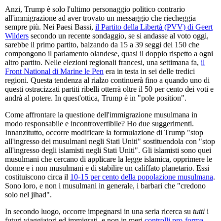
Anzi, Trump è solo l'ultimo personaggio politico contrario
all'immigrazione ad aver trovato un messaggio che riecheggia
sempre più. Nei Paesi Bassi,
il Partito della Libertà (PVV) di Geert
Wilders
secondo un recente sondaggio, se si andasse al voto oggi,
sarebbe il primo partito, balzando da 15 a 39 seggi dei 150 che
compongono il parlamento olandese, quasi il doppio rispetto a ogni
altro partito. Nelle elezioni regionali francesi, una settimana fa,
il
Front National di Marine le Pen
era in testa in sei delle tredici
regioni. Questa tendenza al rialzo continuerà fino a quando uno di
questi ostracizzati partiti ribelli otterrà oltre il 50 per cento dei voti e
andrà al potere. In quest'ottica, Trump è in "pole position".
Come affrontare la questione dell'immigrazione musulmana in
modo responsabile e incontrovertibile? Ho due suggerimenti.
Innanzitutto, occorre modificare la formulazione di Trump "stop
all'ingresso dei musulmani negli Stati Uniti" sostituendola con "stop
all'ingresso degli islamisti negli Stati Uniti". Gli islamisti sono quei
musulmani che cercano di applicare la legge islamica, opprimere le
donne e i non musulmani e di stabilire un califfato planetario. Essi
costituiscono circa il
10-15 per cento della popolazione musulmana
.
Sono loro, e non i musulmani in generale, i barbari che "credono
solo nel jihad".
In secondo luogo, occorre impegnarsi in una seria ricerca su
tutti
i
futuri viaggiatori ed immigrati, e non in meri
controlli pro-forma
,