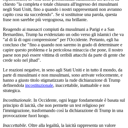
chiesto "la completa e totale chiusura all'ingresso dei musulmani
negli Stati Uniti, fino a quando i nostri rappresentanti non avranno
capito cosa sta succedendo". Se si sostituisse una parola, questa
frase non sarebbe più vergognosa, ma brillante.
Reagendo ai massacri compiuti da musulmani a Parigi e a San
Bernardino, Trump ha evidenziato un odio verso gli islamici che va
"al di là di ogni comprensione" per l'Occidente. Pertanto, egli ha
concluso che "fino a quando non saremo in grado di determinare e
capire questo problema e la pericolosa minaccia che pone, il nostro
paese non può essere vittima di orribili attacchi da parte di gente che
crede solo nel jihad".
Le reazioni negative, in seno agli Stati Uniti e in tutto il mondo, da
parte di musulmani e non musulmani, sono arrivate velocemente, e
hanno a giusto titolo stigmatizzato la rude dichiarazione di Trump
definendola
incostituzionale
, inaccettabile, inattuabile e non
strategica.
Incostituzionale
. In Occidente, ogni legge fondamentale è basata sul
principio di laicità, che non permette un test religioso per
l'immigrazione, trasformando così la dichiarazione di Trump in una
provocazione fuori luogo.
Inaccettabile
. Oltre alla legalità, la laicità rappresenta un valore