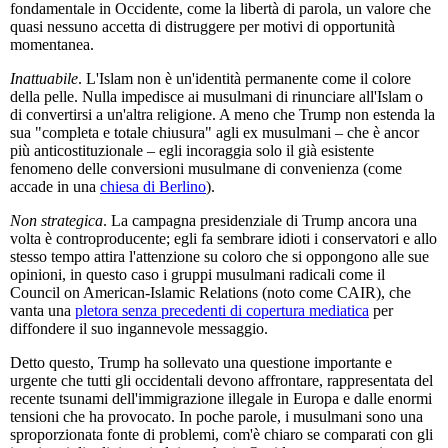
fondamentale in Occidente, come la libertà di parola, un valore che
quasi nessuno accetta di distruggere per motivi di opportunità
momentanea.
Inattuabile
. L'Islam non è un'identità permanente come il colore
della pelle. Nulla impedisce ai musulmani di rinunciare all'Islam o
di convertirsi a un'altra religione. A meno che Trump non estenda la
sua "completa e totale chiusura" agli ex musulmani – che è ancor
più anticostituzionale – egli incoraggia solo il già esistente
fenomeno delle conversioni musulmane di convenienza (come
accade in una
chiesa di Berlino
).
Non strategica
. La campagna presidenziale di Trump ancora una
volta è controproducente; egli fa sembrare idioti i conservatori e allo
stesso tempo attira l'attenzione su coloro che si oppongono alle sue
opinioni, in questo caso i gruppi musulmani radicali come il
Council on American-Islamic Relations (noto come CAIR), che
vanta una
pletora senza precedenti di copertura mediatica
per
diffondere il suo ingannevole messaggio.
Detto questo, Trump ha sollevato una questione importante e
urgente che tutti gli occidentali devono affrontare, rappresentata del
recente tsunami dell'immigrazione illegale in Europa e dalle enormi
tensioni che ha provocato. In poche parole, i musulmani sono una
sproporzionata fonte di problemi, com'è chiaro se comparati con gli