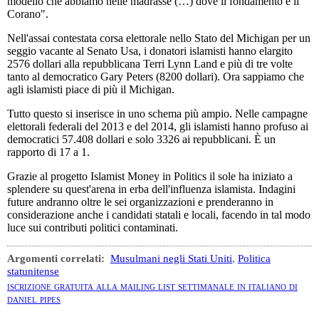
modello che abbiamo nelle madrasse (…) dove il fondamento è il
Corano".
Nell'assai contestata corsa elettorale nello Stato del Michigan per un
seggio vacante al Senato Usa, i donatori islamisti hanno elargito
2576 dollari alla repubblicana Terri Lynn Land e più di tre volte
tanto al democratico Gary Peters (8200 dollari). Ora sappiamo che
agli islamisti piace di più il Michigan.
Tutto questo si inserisce in uno schema più ampio. Nelle campagne
elettorali federali del 2013 e del 2014, gli islamisti hanno profuso ai
democratici 57.408 dollari e solo 3326 ai repubblicani. È un
rapporto di 17 a 1.
Grazie al progetto Islamist Money in Politics il sole ha iniziato a
splendere su quest'arena in erba dell'influenza islamista. Indagini
future andranno oltre le sei organizzazioni e prenderanno in
considerazione anche i candidati statali e locali, facendo in tal modo
luce sui contributi politici contaminati.
Argomenti correlati:
Musulmani negli Stati Uniti
,
Politica
statunitense
iscrizione gratuita alla mailing list settimanale in italiano di
daniel pipes