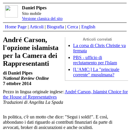
Daniel Pipes
Sito mobile
Versione classica del sito
Home Page
|
Articoli
|
Biografia
|
Cerca
|
English
André Carson,
Articoli correlati
La corsa di Chris Christie va
l'opzione islamista
fermata
per la Camera dei
PBS - ufficio di
Rappresentanti
reclutamento per l'Islam
[L'AMC:] La "principale
di Daniel Pipes
corrente" musulmana?
National Review Online
7 ottobre 2014
Pezzo in lingua originale inglese:
André Carson, Islamist Choice for
the House of Representatives
Traduzioni di Angelita La Spada
In politica, c'è un motto che dice: "Segui i soldi!". E così,
abbondano i dati riguardo ai contributi finanziari da parte di
avvocati, broker di assicurazioni e anche oculisti.