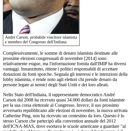
André Carson, probabile vincitore islamista
e membro del Congresso dell'Indiana.
Complessivamente, le somme di denaro islamista destinate alle
prossime elezioni congressuali di novembre [2014] sono
relativamente esigue, ma l'informazione fornita dall'IMIP ha diversi
vantaggi. Innanzitutto, ritiene i politici responsabili di accettare
donazioni da fonti sporche. Segnala gli interessi e le intenzioni della
lobby islamista, e rende noto agli elettori chi prende denaro da
persone legate ai nemici degli Stati Uniti e dei loro alleati.
Nello Stato dell'Indiana, il rappresentante democratico André
Carson dal 2008 ha ricevuto quasi 34.000 dollari da fonti islamiste
per la sua corsa elettorale al Congresso. Invece, il suo prossimo
avversario repubblicano alle elezioni di novembre, la nuova arrivata
Catherine Ping, non ha ricevuto un centesimo da loro. Questo è lo
stesso Carson che partecipò alla convention annuale del 2012
dell'ICNA-MAS, dove esortava le scuole americane a guardare "al