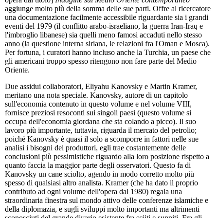
aggiunge molto più della somma delle sue parti. Offre al ricercatore
una documentazione facilmente accessibile riguardante sia i grandi
eventi del 1979 (il conflitto arabo-israeliano, la guerra Iran-Iraq e
l'imbroglio libanese) sia quelli meno famosi accaduti nello stesso
anno (la questione interna siriana, le relazioni fra l'Oman e Mosca).
Per fortuna, i curatori hanno incluso anche la Turchia, un paese che
gli americani troppo spesso ritengono non fare parte del Medio
Oriente.
Due assidui collaboratori, Eliyahu Kanovsky e Martin Kramer,
meritano una nota speciale. Kanovsky, autore di un capitolo
sull'economia contenuto in questo volume e nel volume VIII,
fornisce preziosi resoconti sui singoli paesi (questo volume si
occupa dell'economia giordana che sta colando a picco). Il suo
lavoro più importante, tuttavia, riguarda il mercato del petrolio;
poiché Kanovsky è quasi il solo a scomporre in fattori nelle sue
analisi i bisogni dei produttori, egli trae costantemente delle
conclusioni più pessimistiche riguardo alla loro posizione rispetto a
quanto faccia la maggior parte degli osservatori. Questo fa di
Kanovsky un cane sciolto, agendo in modo corretto molto più
spesso di qualsiasi altro analista. Kramer (che ha dato il proprio
contributo ad ogni volume dell'opera dal 1980) regala una
straordinaria finestra sul mondo attivo delle conferenze islamiche e
della diplomazia, e sugli sviluppi molto importanti ma altrimenti
sconosciuti del grande divario esistente fra sciiti e sunniti. Fra gli