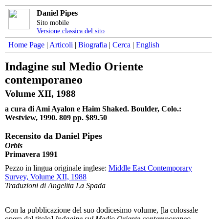
Daniel Pipes
Sito mobile
Versione classica del sito
Home Page
|
Articoli
|
Biografia
|
Cerca
|
English
Indagine sul Medio Oriente
contemporaneo
Volume XII, 1988
a cura di Ami Ayalon e Haim Shaked. Boulder, Colo.:
Westview, 1990. 809 pp. $89.50
Recensito da Daniel Pipes
Orbis
Primavera 1991
Pezzo in lingua originale inglese:
Middle East Contemporary
Survey, Volume XII, 1988
Traduzioni di Angelita La Spada
Con la pubblicazione del suo dodicesimo volume, [la colossale
opera dal titolo]
Indagine sul Medio Oriente contemporaneo