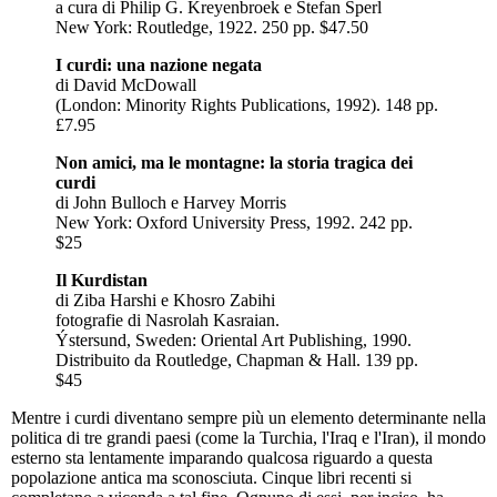
a cura di Philip G. Kreyenbroek e Stefan Sperl
New York: Routledge, 1922. 250 pp. $47.50
I curdi: una nazione negata
di David McDowall
(London: Minority Rights Publications, 1992). 148 pp.
£7.95
Non amici, ma le montagne: la storia tragica dei
curdi
di John Bulloch e Harvey Morris
New York: Oxford University Press, 1992. 242 pp.
$25
Il Kurdistan
di Ziba Harshi e Khosro Zabihi
fotografie di Nasrolah Kasraian.
Ýstersund, Sweden: Oriental Art Publishing, 1990.
Distribuito da Routledge, Chapman & Hall. 139 pp.
$45
Mentre i curdi diventano sempre più un elemento determinante nella
politica di tre grandi paesi (come la Turchia, l'Iraq e l'Iran), il mondo
esterno sta lentamente imparando qualcosa riguardo a questa
popolazione antica ma sconosciuta. Cinque libri recenti si