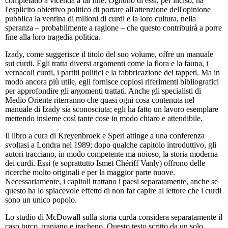
completano a vicenda a tal fine. Ognuno di essi, per inciso, ha
l'esplicito obiettivo politico di portare all'attenzione dell'opinione
pubblica la ventina di milioni di curdi e la loro cultura, nella
speranza – probabilmente a ragione – che questo contribuirà a porre
fine alla loro tragedia politica.
Izady, come suggerisce il titolo del suo volume, offre un manuale
sui curdi. Egli tratta diversi argomenti come la flora e la fauna, i
vernacoli curdi, i partiti politici e la fabbricazione dei tappeti. Ma in
modo ancora più utile, egli fornisce copiosi riferimenti bibliografici
per approfondire gli argomenti trattati. Anche gli specialisti di
Medio Oriente riterranno che quasi ogni cosa contenuta nel
manuale di Izady sia sconosciuta; egli ha fatto un lavoro esemplare
mettendo insieme così tante cose in modo chiaro e attendibile.
Il libro a cura di Kreyenbroek e Sperl attinge a una conferenza
svoltasi a Londra nel 1989; dopo qualche capitolo introduttivo, gli
autori tracciano, in modo competente ma noioso, la storia moderna
dei curdi. Essi (e soprattutto Ismet Chériff Vanly) offrono delle
ricerche molto originali e per la maggior parte nuove.
Necessariamente, i capitoli trattano i paesi separatamente, anche se
questo ha lo spiacevole effetto di non far capire al lettore che i curdi
sono un unico popolo.
Lo studio di McDowall sulla storia curda considera separatamente il
caso turco, iraniano e iracheno. Questo testo scritto da un solo