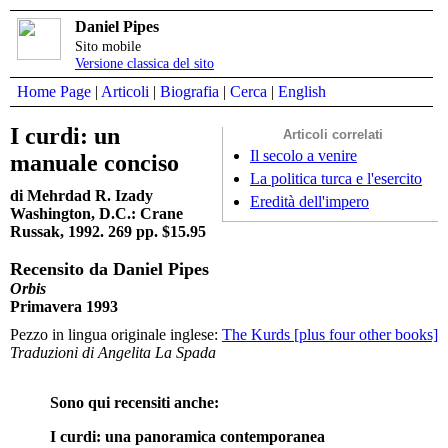
Daniel Pipes
Sito mobile
Versione classica del sito
Home Page
|
Articoli
|
Biografia
|
Cerca
|
English
I curdi: un
Articoli correlati
Il secolo a venire
manuale conciso
La politica turca e l'esercito
di Mehrdad R. Izady
Eredità dell'impero
Washington, D.C.: Crane
Russak, 1992. 269 pp. $15.95
Recensito da Daniel Pipes
Orbis
Primavera 1993
Pezzo in lingua originale inglese:
The Kurds [plus four other books]
Traduzioni di Angelita La Spada
Sono qui recensiti anche:
I curdi: una panoramica contemporanea