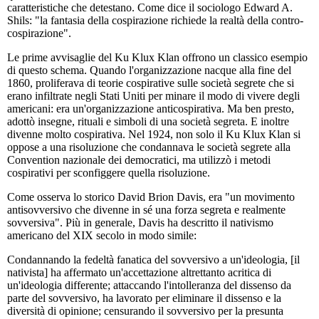
caratteristiche che detestano. Come dice il sociologo Edward A.
Shils: "la fantasia della cospirazione richiede la realtà della contro-
cospirazione".
Le prime avvisaglie del Ku Klux Klan offrono un classico esempio
di questo schema. Quando l'organizzazione nacque alla fine del
1860, proliferava di teorie cospirative sulle società segrete che si
erano infiltrate negli Stati Uniti per minare il modo di vivere degli
americani: era un'organizzazione anticospirativa. Ma ben presto,
adottò insegne, rituali e simboli di una società segreta. E inoltre
divenne molto cospirativa. Nel 1924, non solo il Ku Klux Klan si
oppose a una risoluzione che condannava le società segrete alla
Convention nazionale dei democratici, ma utilizzò i metodi
cospirativi per sconfiggere quella risoluzione.
Come osserva lo storico David Brion Davis, era "un movimento
antisovversivo che divenne in sé una forza segreta e realmente
sovversiva". Più in generale, Davis ha descritto il nativismo
americano del XIX secolo in modo simile:
Condannando la fedeltà fanatica del sovversivo a un'ideologia, [il
nativista] ha affermato un'accettazione altrettanto acritica di
un'ideologia differente; attaccando l'intolleranza del dissenso da
parte del sovversivo, ha lavorato per eliminare il dissenso e la
diversità di opinione; censurando il sovversivo per la presunta