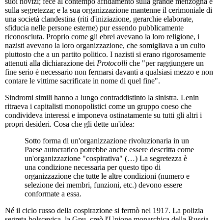
suoi novizi; fece al contempo affidamento sulla grande menzogna e
sulla segretezza; e la sua organizzazione mantenne il cerimoniale di
una società clandestina (riti d'iniziazione, gerarchie elaborate,
sfiducia nelle persone esterne) pur essendo pubblicamente
riconosciuta. Proprio come gli ebrei avevano la loro religione, i
nazisti avevano la loro organizzazione, che somigliava a un culto
piuttosto che a un partito politico. I nazisti si erano rigorosamente
attenuti alla dichiarazione dei
Protocolli
che "per raggiungere un
fine serio è necessario non fermarsi davanti a qualsiasi mezzo e non
contare le vittime sacrificate in nome di quel fine".
Sindromi simili hanno a lungo contraddistinto la sinistra. Lenin
ritraeva i capitalisti monopolistici come un gruppo coeso che
condivideva interessi e imponeva ostinatamente su tutti gli altri i
propri desideri. Cosa che gli dette un'idea:
Sotto forma di un'organizzazione rivoluzionaria in un
Paese autocratico potrebbe anche essere descritta come
un'organizzazione "cospirativa" (…) La segretezza è
una condizione necessaria per questo tipo di
organizzazione che tutte le altre condizioni (numero e
selezione dei membri, funzioni, etc.) devono essere
conformate a essa.
Né il ciclo russo della cospirazione si fermò nel 1917. La polizia
segreta bolscevica, la Gpu, creò l'Unione monarchica della Russia