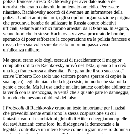
polizia francese arrestò Rachkovsky per aver dato asilo a dei
terroristi che erano coinvolti in un tentato omicidio. Per essere
rilasciato, Rachkovsky accettò di diventare un informatore della
polizia. Undici anni più tardi, egli scoprì un'organizzazione parigina
che procurava bombe da utilizzare in Russia contro obiettivi
ufficiali; settanta anarchici furono arrestati dall'Okhrana. In seguito,
venne fuori che lo stesso Rachkovsky aveva procurato le bombe,
sperando di poter rafforzare la cooperazione tra la polizia francese e
russa, che a sua volta sarebbe stato un primo passo verso
un'alleanza militare.
Ma questi erano solo degli esercizi di riscaldamento; il maggior
complotto ordito da Rachkovsky arrivò nel 1902, quando lui creò
una lega franco-russa antisemita. "Per garantire il suo successo,"
scrive Umberto Eco (solo uno scrittore poteva sperare di capire la
sua logica) "egli dichiara che la lega esiste, in modo che sia poi la
gente a crearla. Ma lui usa anche un'altra tattica: combina abilmente
la verità con la menzogna, la verità che a quanto pare lo danneggia,
in modo che nessuno dubiterà del falso.
I
Protocolli
di Rachkovsky erano un testo importante per i nazisti
che prevedibilmente emularono la stessa cospirazione su cui
fantasticavano. Le ambizioni globali di Hitler echeggiarono quelle
dei savi Anziani; come loro, lui disdegnava la democrazia e la
legalità; controllava un intero Paese come un gran maestro domina i