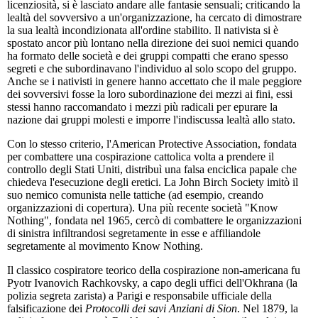
licenziosità, si è lasciato andare alle fantasie sensuali; criticando la
lealtà del sovversivo a un'organizzazione, ha cercato di dimostrare
la sua lealtà incondizionata all'ordine stabilito. Il nativista si è
spostato ancor più lontano nella direzione dei suoi nemici quando
ha formato delle società e dei gruppi compatti che erano spesso
segreti e che subordinavano l'individuo al solo scopo del gruppo.
Anche se i nativisti in genere hanno accettato che il male peggiore
dei sovversivi fosse la loro subordinazione dei mezzi ai fini, essi
stessi hanno raccomandato i mezzi più radicali per epurare la
nazione dai gruppi molesti e imporre l'indiscussa lealtà allo stato.
Con lo stesso criterio, l'American Protective Association, fondata
per combattere una cospirazione cattolica volta a prendere il
controllo degli Stati Uniti, distribuì una falsa enciclica papale che
chiedeva l'esecuzione degli eretici. La John Birch Society imitò il
suo nemico comunista nelle tattiche (ad esempio, creando
organizzazioni di copertura). Una più recente società "Know
Nothing", fondata nel 1965, cercò di combattere le organizzazioni
di sinistra infiltrandosi segretamente in esse e affiliandole
segretamente al movimento Know Nothing.
Il classico cospiratore teorico della cospirazione non-americana fu
Pyotr Ivanovich Rachkovsky, a capo degli uffici dell'Okhrana (la
polizia segreta zarista) a Parigi e responsabile ufficiale della
falsificazione dei
Protocolli dei savi Anziani di Sion
. Nel 1879, la