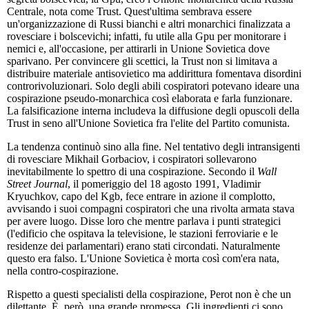
Centrale, nota come Trust. Quest'ultima sembrava essere
un'organizzazione di Russi bianchi e altri monarchici finalizzata a
rovesciare i bolscevichi; infatti, fu utile alla Gpu per monitorare i
nemici e, all'occasione, per attirarli in Unione Sovietica dove
sparivano. Per convincere gli scettici, la Trust non si limitava a
distribuire materiale antisovietico ma addirittura fomentava disordini
controrivoluzionari. Solo degli abili cospiratori potevano ideare una
cospirazione pseudo-monarchica così elaborata e farla funzionare.
La falsificazione interna includeva la diffusione degli opuscoli della
Trust in seno all'Unione Sovietica fra l'elite del Partito comunista.
La tendenza continuò sino alla fine. Nel tentativo degli intransigenti
di rovesciare Mikhail Gorbaciov, i cospiratori sollevarono
inevitabilmente lo spettro di una cospirazione. Secondo il
Wall
Street Journal
, il pomeriggio del 18 agosto 1991, Vladimir
Kryuchkov, capo del Kgb, fece entrare in azione il complotto,
avvisando i suoi compagni cospiratori che una rivolta armata stava
per avere luogo. Disse loro che mentre parlava i punti strategici
(l'edificio che ospitava la televisione, le stazioni ferroviarie e le
residenze dei parlamentari) erano stati circondati. Naturalmente
questo era falso. L'Unione Sovietica è morta così com'era nata,
nella contro-cospirazione.
Rispetto a questi specialisti della cospirazione, Perot non è che un
dilettante. È, però, una grande promessa. Gli ingredienti ci sono