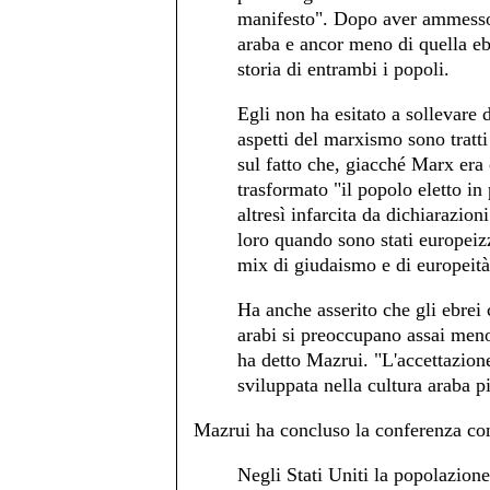
manifesto". Dopo aver ammesso 
araba e ancor meno di quella eb
storia di entrambi i popoli.
Egli non ha esitato a sollevare d
aspetti del marxismo sono tratt
sul fatto che, giacché Marx era
trasformato "il popolo eletto in
altresì infarcita da dichiarazion
loro quando sono stati europeiz
mix di giudaismo e di europeità 
Ha anche asserito che gli ebrei 
arabi si preoccupano assai meno d
ha detto Mazrui. "L'accettazio
sviluppata nella cultura araba pi
Mazrui ha concluso la conferenza con
Negli Stati Uniti la popolazion