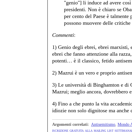
"genio"] li induce ad avere così 
presidenti. Non è chiaro se Obam
per cento del Paese è talmente p
possono muovere delle critiche 
Commenti
:
1) Genio degli ebrei, ebrei marxisti, e
ebrei che fanno attenzione alla razza,
potenti… è il classico, fetido antise
2) Mazrui è un vero e proprio antisem
3) Le università di Binghamton e d
Mazrui; meglio ancora, dovrebbero es
4) Fino a che punto la vita accademic
idiozie non solo dignitose ma anche 
Argomenti correlati:
Antisemitismo
,
Mondo A
iscrizione gratuita alla mailing list settimanal