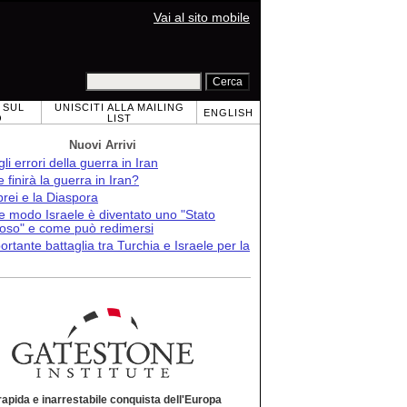
Vai al sito mobile
 SUL
UNISCITI ALLA MAILING
ENGLISH
O
LIST
Nuovi Arrivi
 gli errori della guerra in Iran
finirà la guerra in Iran?
brei e la Diaspora
e modo Israele è diventato uno "Stato
roso" e come può redimersi
ortante battaglia tra Turchia e Israele per la
rapida e inarrestabile conquista dell'Europa