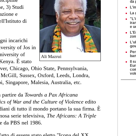
iscipline
da 
e, 3) Studi
L'i
tazione e
La 
"L'
ll'Istituto di
ira
e u
L'E
zon
igni incarichi
L'u
gov
versity of Jos in
Per
niversity of
ban
Ali Mazrui
Kenya. È stato
Il 
Eur
nver, Chicago, Ohio State, Pennsylvania,
com
vol
 McGill, Sussex, Oxford, Leeds, Londra,
, Singapore, Malesia, Australia, etc.
a partire da
Towards a Pax Africana
ics of War and the Culture of Violence
edito
diani di tutto il mondo portano la sua firma. È
mosa serie televisiva,
The Africans: A Triple
 e da PBS nel 1986.
 fatto di essere stato eletto "Icona del XX