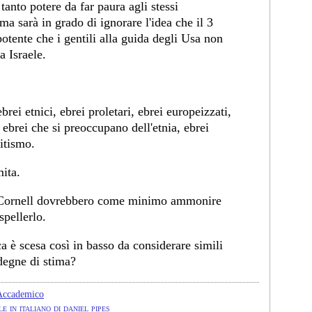
tanto potere da far paura agli stessi
a sarà in grado di ignorare l'idea che il 3
otente che i gentili alla guida degli Usa non
a Israele.
brei etnici, ebrei proletari, ebrei europeizzati,
 ebrei che si preoccupano dell'etnia, ebrei
mitismo.
ita.
i Cornell dovrebbero come minimo ammonire
pellerlo.
a è scesa così in basso da considerare simili
degne di stima?
ccademico
e in italiano di daniel pipes