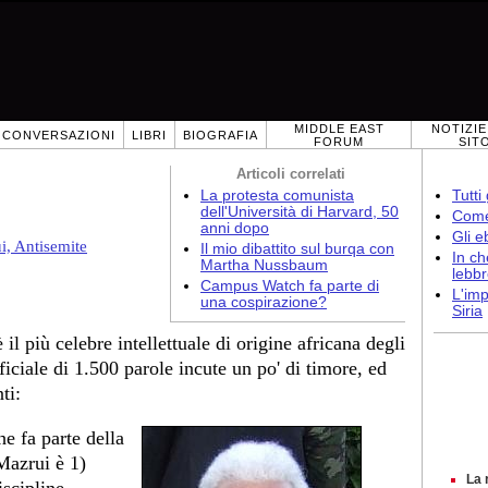
MIDDLE EAST
NOTIZIE
CONVERSAZIONI
LIBRI
BIOGRAFIA
FORUM
SIT
Articoli correlati
La protesta comunista
Tutti
dell'Università di Harvard, 50
Come 
anni dopo
Gli e
i, Antisemite
Il mio dibattito sul burqa con
In ch
Martha Nussbaum
lebb
Campus Watch fa parte di
L'imp
una cospirazione?
Siria
l più celebre intellettuale di origine africana degli
fficiale di 1.500 parole incute un po' di timore, ed
ti:
e fa parte della
Mazrui è 1)
La 