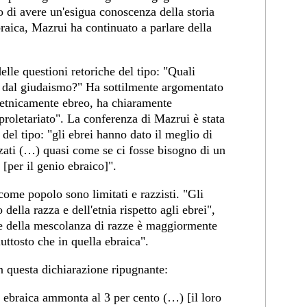
di avere un'esigua conoscenza della storia
raica, Mazrui ha continuato a parlare della
elle questioni retoriche del tipo: "Quali
i dal giudaismo?" Ha sottilmente argomentato
 etnicamente ebreo, ha chiaramente
 proletariato". La conferenza di Mazrui è stata
i del tipo: "gli ebrei hanno dato il meglio di
zati (…) quasi come se ci fosse bisogno di un
[per il genio ebraico]".
come popolo sono limitati e razzisti. "Gli
ella razza e dell'etnia rispetto agli ebrei",
ne della mescolanza di razze è maggiormente
uttosto che in quella ebraica".
 questa dichiarazione ripugnante:
e ebraica ammonta al 3 per cento (…) [il loro