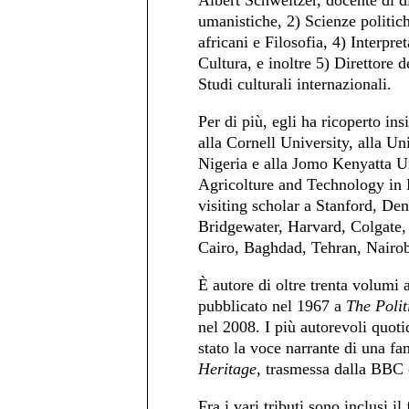
Albert Schweitzer, docente di d
umanistiche, 2) Scienze politich
africani e Filosofia, 4) Interpre
Cultura, e inoltre 5) Direttore de
Studi culturali internazionali.
Per di più, egli ha ricoperto ins
alla Cornell University, alla Uni
Nigeria e alla Jomo Kenyatta U
Agricolture and Technology in 
visiting scholar a Stanford, De
Bridgewater, Harvard, Colgate,
Cairo, Baghdad, Tehran, Nairobi
È autore di oltre trenta volumi 
pubblicato nel 1967 a
The Polit
nel 2008. I più autorevoli quoti
stato la voce narrante di una fa
Heritage
, trasmessa dalla BBC
Fra i vari tributi sono inclusi il