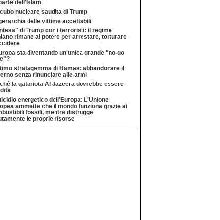
parte dell'Islam
ncubo nucleare saudita di Trump
gerarchia delle vittime accettabili
intesa" di Trump con i terroristi: il regime
niano rimane al potere per arrestare, torturare
ccidere
uropa sta diventando un'unica grande "no-go
e"?
ltimo stratagemma di Hamas: abbandonare il
erno senza rinunciare alle armi
ché la qatariota Al Jazeera dovrebbe essere
dita
suicidio energetico dell'Europa: L'Unione
opea ammette che il mondo funziona grazie ai
bustibili fossili, mentre distrugge
utamente le proprie risorse