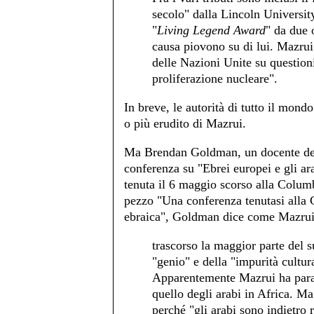
secolo" dalla Lincoln Universit
"
Living Legend Award
" da due 
causa piovono su di lui. Mazrui
delle Nazioni Unite su questioni
proliferazione nucleare".
In breve, le autorità di tutto il mond
o più erudito di Mazrui.
Ma Brendan Goldman, un docente dell
conferenza su "Ebrei europei e gli ara
tenuta il 6 maggio scorso alla Columb
pezzo "Una conferenza tenutasi alla C
ebraica", Goldman dice come Mazrui
trascorso la maggior parte del 
"genio" e della "impurità cultur
Apparentemente Mazrui ha parag
quello degli arabi in Africa. M
perché "gli arabi sono indietro 