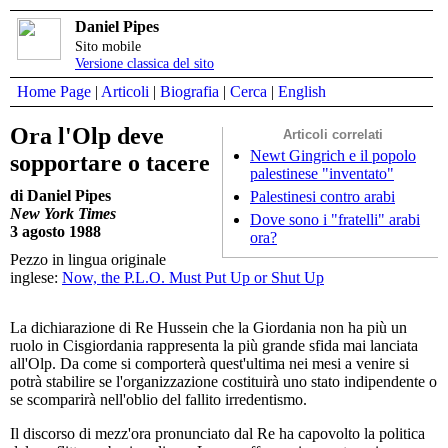
Daniel Pipes
Sito mobile
Versione classica del sito
Home Page
|
Articoli
|
Biografia
|
Cerca
|
English
Ora l'Olp deve
Articoli correlati
Newt Gingrich e il popolo
sopportare o tacere
palestinese "inventato"
di Daniel Pipes
Palestinesi contro arabi
New York Times
Dove sono i "fratelli" arabi
3 agosto 1988
ora?
Pezzo in lingua originale
inglese:
Now, the P.L.O. Must Put Up or Shut Up
La dichiarazione di Re Hussein che la Giordania non ha più un
ruolo in Cisgiordania rappresenta la più grande sfida mai lanciata
all'Olp. Da come si comporterà quest'ultima nei mesi a venire si
potrà stabilire se l'organizzazione costituirà uno stato indipendente o
se scomparirà nell'oblio del fallito irredentismo.
Il discorso di mezz'ora pronunciato dal Re ha capovolto la politica