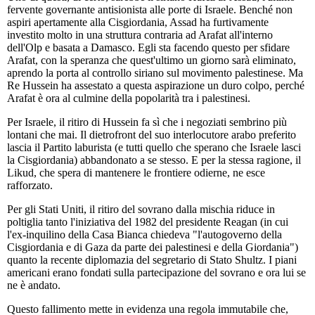
fervente governante antisionista alle porte di Israele. Benché non
aspiri apertamente alla Cisgiordania, Assad ha furtivamente
investito molto in una struttura contraria ad Arafat all'interno
dell'Olp e basata a Damasco. Egli sta facendo questo per sfidare
Arafat, con la speranza che quest'ultimo un giorno sarà eliminato,
aprendo la porta al controllo siriano sul movimento palestinese. Ma
Re Hussein ha assestato a questa aspirazione un duro colpo, perché
Arafat è ora al culmine della popolarità tra i palestinesi.
Per Israele, il ritiro di Hussein fa sì che i negoziati sembrino più
lontani che mai. Il dietrofront del suo interlocutore arabo preferito
lascia il Partito laburista (e tutti quello che sperano che Israele lasci
la Cisgiordania) abbandonato a se stesso. E per la stessa ragione, il
Likud, che spera di mantenere le frontiere odierne, ne esce
rafforzato.
Per gli Stati Uniti, il ritiro del sovrano dalla mischia riduce in
poltiglia tanto l'iniziativa del 1982 del presidente Reagan (in cui
l'ex-inquilino della Casa Bianca chiedeva "l'autogoverno della
Cisgiordania e di Gaza da parte dei palestinesi e della Giordania")
quanto la recente diplomazia del segretario di Stato Shultz. I piani
americani erano fondati sulla partecipazione del sovrano e ora lui se
ne è andato.
Questo fallimento mette in evidenza una regola immutabile che,