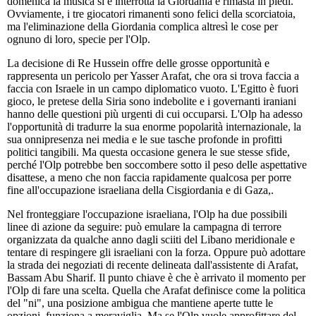
domenica la musica si è interrotta la Giordania è rimasta in piedi.
Ovviamente, i tre giocatori rimanenti sono felici della scorciatoia,
ma l'eliminazione della Giordania complica altresì le cose per
ognuno di loro, specie per l'Olp.
La decisione di Re Hussein offre delle grosse opportunità e
rappresenta un pericolo per Yasser Arafat, che ora si trova faccia a
faccia con Israele in un campo diplomatico vuoto. L'Egitto è fuori
gioco, le pretese della Siria sono indebolite e i governanti iraniani
hanno delle questioni più urgenti di cui occuparsi. L'Olp ha adesso
l'opportunità di tradurre la sua enorme popolarità internazionale, la
sua onnipresenza nei media e le sue tasche profonde in profitti
politici tangibili. Ma questa occasione genera le sue stesse sfide,
perché l'Olp potrebbe ben soccombere sotto il peso delle aspettative
disattese, a meno che non faccia rapidamente qualcosa per porre
fine all'occupazione israeliana della Cisgiordania e di Gaza,.
Nel fronteggiare l'occupazione israeliana, l'Olp ha due possibili
linee di azione da seguire: può emulare la campagna di terrore
organizzata da qualche anno dagli sciiti del Libano meridionale e
tentare di respingere gli israeliani con la forza. Oppure può adottare
la strada dei negoziati di recente delineata dall'assistente di Arafat,
Bassam Abu Sharif. Il punto chiave è che è arrivato il momento per
l'Olp di fare una scelta. Quella che Arafat definisce come la politica
del "ni", una posizione ambigua che mantiene aperte tutte le
opzioni, funziona a meraviglia. Ma se l'Olp vuole approfittare del