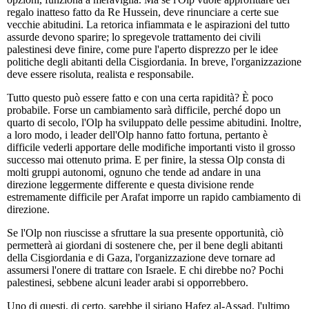
regalo inatteso fatto da Re Hussein, deve rinunciare a certe sue
vecchie abitudini. La retorica infiammata e le aspirazioni del tutto
assurde devono sparire; lo spregevole trattamento dei civili
palestinesi deve finire, come pure l'aperto disprezzo per le idee
politiche degli abitanti della Cisgiordania. In breve, l'organizzazione
deve essere risoluta, realista e responsabile.
Tutto questo può essere fatto e con una certa rapidità? È poco
probabile. Forse un cambiamento sarà difficile, perché dopo un
quarto di secolo, l'Olp ha sviluppato delle pessime abitudini. Inoltre,
a loro modo, i leader dell'Olp hanno fatto fortuna, pertanto è
difficile vederli apportare delle modifiche importanti visto il grosso
successo mai ottenuto prima. E per finire, la stessa Olp consta di
molti gruppi autonomi, ognuno che tende ad andare in una
direzione leggermente differente e questa divisione rende
estremamente difficile per Arafat imporre un rapido cambiamento di
direzione.
Se l'Olp non riuscisse a sfruttare la sua presente opportunità, ciò
permetterà ai giordani di sostenere che, per il bene degli abitanti
della Cisgiordania e di Gaza, l'organizzazione deve tornare ad
assumersi l'onere di trattare con Israele. E chi direbbe no? Pochi
palestinesi, sebbene alcuni leader arabi si opporrebbero.
Uno di questi, di certo, sarebbe il siriano Hafez al-Assad, l'ultimo