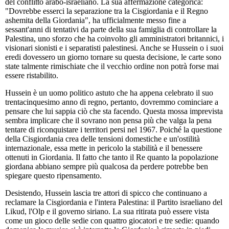
del conflitto arabo-israeliano. La sua affermazione categorica:
"Dovrebbe esserci la separazione tra la Cisgiordania e il Regno
ashemita della Giordania", ha ufficialmente messo fine a
sessant'anni di tentativi da parte della sua famiglia di controllare la
Palestina, uno sforzo che ha coinvolto gli amministratori britannici, i
visionari sionisti e i separatisti palestinesi. Anche se Hussein o i suoi
eredi dovessero un giorno tornare su questa decisione, le carte sono
state talmente rimischiate che il vecchio ordine non potrà forse mai
essere ristabilito.
Hussein è un uomo politico astuto che ha appena celebrato il suo
trentacinquesimo anno di regno, pertanto, dovremmo cominciare a
pensare che lui sappia ciò che sta facendo. Questa mossa imprevista
sembra implicare che il sovrano non pensa più che valga la pena
tentare di riconquistare i territori persi nel 1967. Poiché la questione
della Cisgiordania crea delle tensioni domestiche e un'ostilità
internazionale, essa mette in pericolo la stabilità e il benessere
ottenuti in Giordania. Il fatto che tanto il Re quanto la popolazione
giordana abbiano sempre più qualcosa da perdere potrebbe ben
spiegare questo ripensamento.
Desistendo, Hussein lascia tre attori di spicco che continuano a
reclamare la Cisgiordania e l'intera Palestina: il Partito israeliano del
Likud, l'Olp e il governo siriano. La sua ritirata può essere vista
come un gioco delle sedie con quattro giocatori e tre sedie: quando