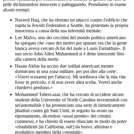
pelle dichiarandosi innocenti o patteggiando. Prendiamo in esame
alcuni esempi:
Naveed Haq, che ha sferrato un attacco contro l'edificio che
ospita la Jewish Federation a Seattle, ha protestato la propria
innocenza a causa della sua infermità mentale.
Lee Malvo, uno dei cecchini del mondo politico americano
ha spiegato che «uno dei motivi per sparare era che la gente
bianca aveva cercato di far del male a Louis Farrakhan». Il
suo socio John Allen Muhammed si è detto innocente fino
alla camera della morte.
Hasan Akbar ha ucciso due soldati americani mentre
dormivano in una zona militare, per poi dire alla corte:
«Vorrei scusarmi per l'attacco. Mi sembrava che la mia vita
fosse in pericolo, e di non avere altra scelta. Vorrei anche
chiedervi perdono.»
Mohammed Taheri-azar, che ha cercato di uccidere alcuni
studenti della University of North Carolina investendoli con
un'automobile e ha pronunciato una serie di farneticamenti
jihadisti contro gli Stati Uniti, in seguito ha avuto un
ripensamento, dicendosi «assai pentito» dei crimini
commessi, e ha chiesto di essere rilasciato in modo da poter
«ristabilirmi [in California,
ndr
] da bravo, altruista e
produttivo membro della comunità».