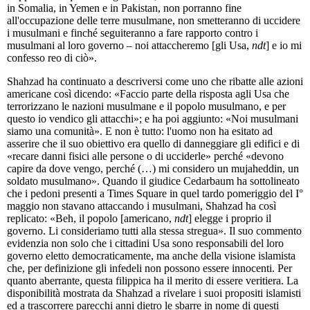
in Somalia, in Yemen e in Pakistan, non porranno fine
all'occupazione delle terre musulmane, non smetteranno di uccidere
i musulmani e finché seguiteranno a fare rapporto contro i
musulmani al loro governo – noi attaccheremo [gli Usa,
ndt
] e io mi
confesso reo di ciò».
Shahzad ha continuato a descriversi come uno che ribatte alle azioni
americane così dicendo: «Faccio parte della risposta agli Usa che
terrorizzano le nazioni musulmane e il popolo musulmano, e per
questo io vendico gli attacchi»; e ha poi aggiunto: «Noi musulmani
siamo una comunità». E non è tutto: l'uomo non ha esitato ad
asserire che il suo obiettivo era quello di danneggiare gli edifici e di
«recare danni fisici alle persone o di ucciderle» perché «devono
capire da dove vengo, perché (…) mi considero un mujaheddin, un
soldato musulmano». Quando il giudice Cedarbaum ha sottolineato
che i pedoni presenti a Times Square in quel tardo pomeriggio del I°
maggio non stavano attaccando i musulmani, Shahzad ha così
replicato: «Beh, il popolo [americano,
ndt
] elegge i proprio il
governo. Li consideriamo tutti alla stessa stregua». Il suo commento
evidenzia non solo che i cittadini Usa sono responsabili del loro
governo eletto democraticamente, ma anche della visione islamista
che, per definizione gli infedeli non possono essere innocenti. Per
quanto aberrante, questa filippica ha il merito di essere veritiera. La
disponibilità mostrata da Shahzad a rivelare i suoi propositi islamisti
ed a trascorrere parecchi anni dietro le sbarre in nome di questi