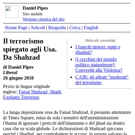
Daniel Pipes
Sito mobile
Versione classica del sito
Home Page
|
Articoli
|
Biografia
|
Cerca
|
English
Il terrorismo
Articoli correlati
I franchi tiratori: matti o
spiegato agli Usa.
jihadisti?
Da Shahzad
[I cecchini del mondo
politico statunitense]:
di Daniel Pipes
Convertiti alla Violenza?
Liberal
CAIR: gli alleati "moderati"
26 giugno 2010
del terrorismo
Pezzo in lingua originale
inglese:
Faisal Shahzad, Jihadi,
Explains Terrorism
La lunga deposizione resa da Faisal Shahzad, il presunto attentatore
di Times Square, mina da sola i tentativi dell'amministrazione
Obama di ignorare i pericoli dell'islamismo e del jihad sia dentro
casa che su scala globale. Le dichiarazioni di Shahzad spiccano
perché i jihadisti, per controbattere le accuse, in genere salvano la