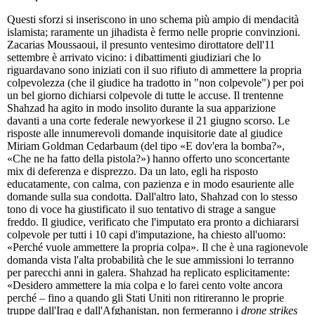
Questi sforzi si inseriscono in uno schema più ampio di mendacità
islamista; raramente un jihadista è fermo nelle proprie convinzioni.
Zacarias Moussaoui, il presunto ventesimo dirottatore dell'11
settembre è arrivato vicino: i dibattimenti giudiziari che lo
riguardavano sono iniziati con il suo rifiuto di ammettere la propria
colpevolezza (che il giudice ha tradotto in "non colpevole") per poi
un bel giorno dichiarsi colpevole di tutte le accuse. Il trentenne
Shahzad ha agito in modo insolito durante la sua apparizione
davanti a una corte federale newyorkese il 21 giugno scorso. Le
risposte alle innumerevoli domande inquisitorie date al giudice
Miriam Goldman Cedarbaum (del tipo «E dov'era la bomba?»,
«Che ne ha fatto della pistola?») hanno offerto uno sconcertante
mix di deferenza e disprezzo. Da un lato, egli ha risposto
educatamente, con calma, con pazienza e in modo esauriente alle
domande sulla sua condotta. Dall'altro lato, Shahzad con lo stesso
tono di voce ha giustificato il suo tentativo di strage a sangue
freddo. Il giudice, verificato che l'imputato era pronto a dichiararsi
colpevole per tutti i 10 capi d'imputazione, ha chiesto all'uomo:
«Perché vuole ammettere la propria colpa». Il che è una ragionevole
domanda vista l'alta probabilità che le sue ammissioni lo terranno
per parecchi anni in galera. Shahzad ha replicato esplicitamente:
«Desidero ammettere la mia colpa e lo farei cento volte ancora
perché – fino a quando gli Stati Uniti non ritireranno le proprie
truppe dall'Iraq e dall'Afghanistan, non fermeranno i
drone strikes