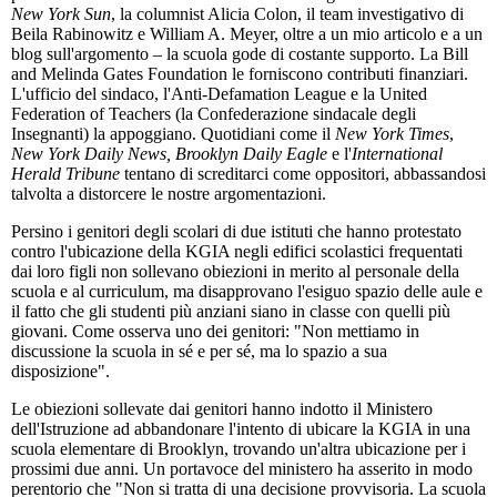
New York Sun
, la columnist Alicia Colon, il team investigativo di
Beila Rabinowitz e William A. Meyer, oltre a un mio articolo e a un
blog sull'argomento – la scuola gode di costante supporto. La Bill
and Melinda Gates Foundation le forniscono contributi finanziari.
L'ufficio del sindaco, l'Anti-Defamation League e la United
Federation of Teachers (la Confederazione sindacale degli
Insegnanti) la appoggiano. Quotidiani come il
New York Times
,
New York Daily News, Brooklyn Daily Eagle
e l'
International
Herald Tribune
tentano di screditarci come oppositori, abbassandosi
talvolta a distorcere le nostre argomentazioni.
Persino i genitori degli scolari di due istituti che hanno protestato
contro l'ubicazione della KGIA negli edifici scolastici frequentati
dai loro figli non sollevano obiezioni in merito al personale della
scuola e al curriculum, ma disapprovano l'esiguo spazio delle aule e
il fatto che gli studenti più anziani siano in classe con quelli più
giovani. Come osserva uno dei genitori: "Non mettiamo in
discussione la scuola in sé e per sé, ma lo spazio a sua
disposizione".
Le obiezioni sollevate dai genitori hanno indotto il Ministero
dell'Istruzione ad abbandonare l'intento di ubicare la KGIA in una
scuola elementare di Brooklyn, trovando un'altra ubicazione per i
prossimi due anni. Un portavoce del ministero ha asserito in modo
perentorio che "Non si tratta di una decisione provvisoria. La scuola