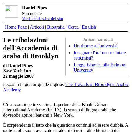
Daniel Pipes
Sito mobile
Versione classica del sito
Home Page
|
Articoli
|
Biografia
|
Cerca
|
English
Le tribolazioni
Articoli correlati
Un ritorno all'università
dell'Accademia di
Insegnare l'arabo o reclutare
arabo di Brooklyn
estremisti?
Legge islamica alla Belmont
di Daniel Pipes
University
New York Sun
22 maggio 2007
Pezzo in lingua originale inglese:
The Travails of Brooklyn's Arabic
Academy
C'è ancora incertezza circa l'apertura della Khalil Gibran
International Academy (KGIA), la scuola di lingua araba che
dovrebbe aprire i battenti a New York.
È sorprendente il fatto che la questione continui ad essere dubbia. A
parte le obiezioni avanzate da alcuni di noi – gli editorialisti del