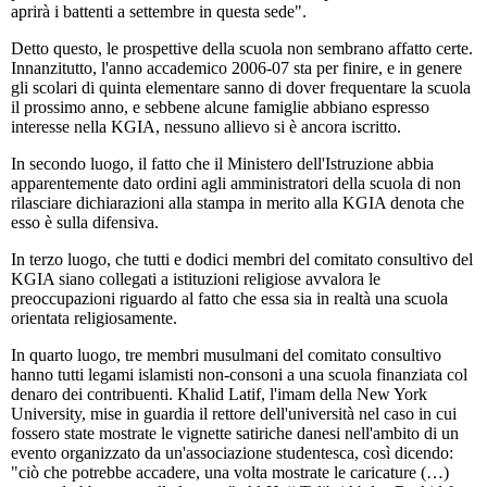
aprirà i battenti a settembre in questa sede".
Detto questo, le prospettive della scuola non sembrano affatto certe.
Innanzitutto, l'anno accademico 2006-07 sta per finire, e in genere
gli scolari di quinta elementare sanno di dover frequentare la scuola
il prossimo anno, e sebbene alcune famiglie abbiano espresso
interesse nella KGIA, nessuno allievo si è ancora iscritto.
In secondo luogo, il fatto che il Ministero dell'Istruzione abbia
apparentemente dato ordini agli amministratori della scuola di non
rilasciare dichiarazioni alla stampa in merito alla KGIA denota che
esso è sulla difensiva.
In terzo luogo, che tutti e dodici membri del comitato consultivo del
KGIA siano collegati a istituzioni religiose avvalora le
preoccupazioni riguardo al fatto che essa sia in realtà una scuola
orientata religiosamente.
In quarto luogo, tre membri musulmani del comitato consultivo
hanno tutti legami islamisti non-consoni a una scuola finanziata col
denaro dei contribuenti. Khalid Latif, l'imam della New York
University, mise in guardia il rettore dell'università nel caso in cui
fossero state mostrate le vignette satiriche danesi nell'ambito di un
evento organizzato da un'associazione studentesca, così dicendo:
"ciò che potrebbe accadere, una volta mostrate le caricature (…)