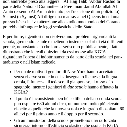
non andrebbe preso alla leggera". Al-Hajj Talib ‘Abdur-Rashid fa
parte della National Committee to Free Imam Jamil Abdullah Al-
Amin (essendo Al-Amin detenuto per l'uccisione di un poliziotto).
Shamsi (o Syamsi) Ali dirige una madrassa nel Queens in cui una
pressoché esclusiva attenzione allo studio mnemonico del Corano
potrebbe infrangere le leggi scolastiche dello Stato.
E per finire, i genitori non risolveranno i problemi riguardanti la
scuola, gremendo le aule e mettendo insieme scolari di età differenti
perché, nonostante ciò che loro asseriscono pubblicamente, i fatti
dimostrano che le reali obiezioni da essi mosse alla KGIA
riguardano l'opera di indottrinamento da parte della scuola nel pan-
arabismo e nell'Islam radicale.
Per quale motivo i genitori di New York hanno accettato
senza riserve scuole in cui si insegnano il cinese, la lingua
creola, il francese, il tedesco, il giapponese, il russo e lo
spagnolo, mentre i genitori di
due scuole
hanno rifiutato la
KGIA?
Il punto è inconsistente perché l'edificio della seconda scuola
può ospitare 680 alunni circa, un numero molto più elevato
rispetto a quello che la nuova scuola è in grado di ospitare: 60
allievi per il primo anno e il doppio per il secondo.
Gli amministratori della scuola promettono una rafforzata
sicurezza intorno all'edificio scolastico che ospita la KGIA,