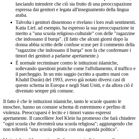
lasciando intendere che ciò sia frutto di una preoccupazione
espressa dai genitori e legata all'insegnamento della lingua
araba.
Talvolta i genitori dissentono e rivelano i loro reali sentimenti.
Katia Lief, ad esempio, ha espresso la sua preoccupazione in
merito a "una scuola religioso-culturale" con delle "ragazzine
che indossano il burqa". (Il fatto che alcuni giorni dopo la
donna abbia scritto delle confuse scuse per il commento della
"ragazzine che indossano il burqa" non fa che confermare i
timori dei genitori a parlarne apertamente.)
È normale recriminare contro le istituzioni islamiche,
sollevando questioni pratiche come l'affollamento, il traffico e
il parcheggio. In un mio saggio (scritto a quattro mani con
Khalid Durán) del 1993, avevo già notato diversi casi di
questo schema in Europa e negli Stati Uniti, e da allora ciò è
diventato sempre più comune.
Il fatto è che le istituzioni islamiche, tanto le scuole quanto le
moschee, hanno un comune schema di estremismo e perfino di
violenza. Preoccuparsi è lecito e i timori vanno espressi
apertamente. Il cancelliere Joel Klein ha promesso che farà chiudere
"ogni scuola che diventerà una scuola religiosa"; aggiungendo che
non tollererà "una scuola politica con una agenda politica".