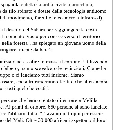
 spagnola e della Guardia civile marocchina,
e da filo spinato e dotate della tecnologia antiuomo
ri di movimento, faretti e telecamere a infrarossi).
a il deserto del Sahara per raggiungere la costa
l momento giusto per correre verso il territorio
 nella foresta", ha spiegato un giovane uomo della
angiare, niente da bere".
niziato ad assalire in massa il confine. Utilizzando
i d'albero, hanno scavalcato le recinzioni. Come ha
uppo e ci lanciamo tutti insieme. Siamo
ssare, che altri rimarranno feriti e che altri ancora
, costi quel che costi".
0 persone che hanno tentato di entrare a Melilla
te. Ai primi di ottobre, 650 persone si sono lanciate
 ce l'abbiano fatta. "Eravamo in troppi per essere
ino del Mali. Oltre 30.000 africani aspettano il loro