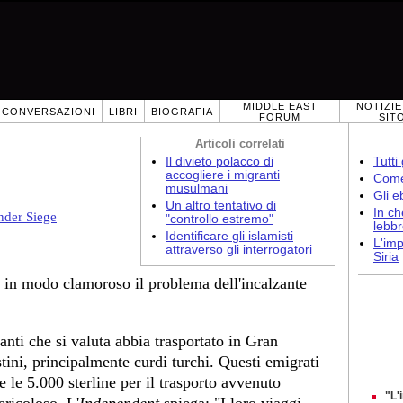
MIDDLE EAST
NOTIZIE
CONVERSAZIONI
LIBRI
BIOGRAFIA
FORUM
SIT
Articoli correlati
Il divieto polacco di
Tutti
accogliere i migranti
Come 
musulmani
Gli e
Un altro tentativo di
In ch
nder Siege
"controllo estremo"
lebb
Identificare gli islamisti
L'imp
attraverso gli interrogatori
Siria
no in modo clamoroso il problema dell'incalzante
anti che si valuta abbia trasportato in Gran
ini, principalmente curdi turchi. Questi emigrati
 le 5.000 sterline per il trasporto avvenuto
"L'