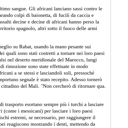
ltimo sangue. Gli africani lanciano sassi contro le
rando colpi di baionetta, di fucili da caccia e
ssalti decine e decine di africani hanno perso la
erritorio spagnolo, altri sotto il fuoco delle armi
 meglio su Rabat, usando la mano pesante sui
dei quali sono stati costretti a tornare nei loro paesi
pulsi nel deserto meridionale del Marocco, lungi
 di rimozione sono state effettuate in modo
icani a se stessi e lasciandoli soli, pressoché
importuno segnale è stato recepito. Adesso tornerò
o cittadino del Mali. "Non cercherò di ritornare qua.
 trasporto esortano sempre più i turchi a lasciare
tri (come i messicani) per lasciare i loro paesi
rischi estremi, se necessario, per raggiungere il
opei reagiscono mostrando i denti, mettendo da