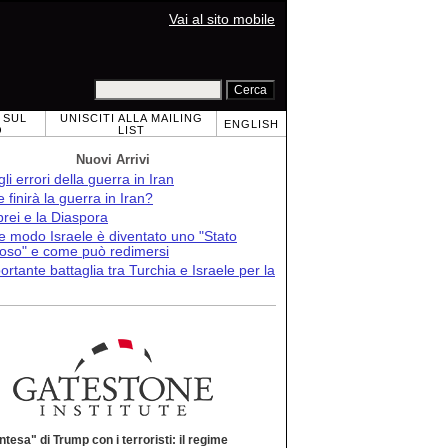
Vai al sito mobile
 SUL
UNISCITI ALLA MAILING
ENGLISH
O
LIST
Nuovi Arrivi
 gli errori della guerra in Iran
finirà la guerra in Iran?
brei e la Diaspora
e modo Israele è diventato uno "Stato
roso" e come può redimersi
ortante battaglia tra Turchia e Israele per la
intesa" di Trump con i terroristi: il regime