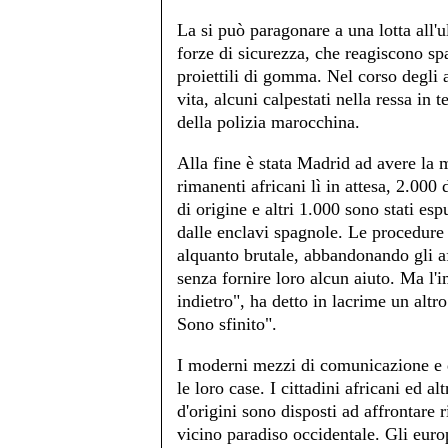
La si può paragonare a una lotta all'u
forze di sicurezza, che reagiscono spa
proiettili di gomma. Nel corso degli a
vita, alcuni calpestati nella ressa in t
della polizia marocchina.
Alla fine è stata Madrid ad avere la
rimanenti africani lì in attesa, 2.000 
di origine e altri 1.000 sono stati es
dalle enclavi spagnole. Le procedure
alquanto brutale, abbandonando gli afr
senza fornire loro alcun aiuto. Ma l'
indietro", ha detto in lacrime un altr
Sono sfinito".
I moderni mezzi di comunicazione e di
le loro case. I cittadini africani ed al
d'origini sono disposti ad affrontare 
vicino paradiso occidentale. Gli eur