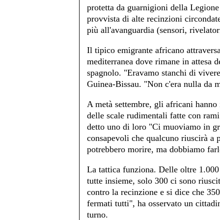
protetta da guarnigioni della Legione
provvista di alte recinzioni circondat
più all'avanguardia (sensori, rivelato
Il tipico emigrante africano attravers
mediterranea dove rimane in attesa de
spagnolo. "Eravamo stanchi di vivere
Guinea-Bissau. "Non c'era nulla da m
A metà settembre, gli africani hanno i
delle scale rudimentali fatte con ram
detto uno di loro "Ci muoviamo in gr
consapevoli che qualcuno riuscirà a pa
potrebbero morire, ma dobbiamo farlo
La tattica funziona. Delle oltre 1.00
tutte insieme, solo 300 ci sono riusci
contro la recinzione e si dice che 350
fermati tutti", ha osservato un cittad
turno.