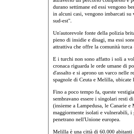
attraverso un percorso complesso e p
durano settimane ed essi vengono ben 
in alcuni casi, vengono imbarcati su v
sud-est".
Un'autorevole fonte della polizia br
pieno di insidie e disagi, ma essi son
attrattiva che offre la comunità turca
E i turchi non sono affatto i soli a vo
cronaca riguarda le orde umane di po
d'assalto e si aprono un varco nelle 
spagnole di Ceuta e Melilla, ubicate
Fino a poco tempo fa, queste vestigia 
sembravano essere i singolari resti d
(insieme a Lampedusa, le Canarie e M
maggiormente isolati e vulnerabili, i 
penetrano nell'Unione europea.
Melilla è una città di 60.000 abitant