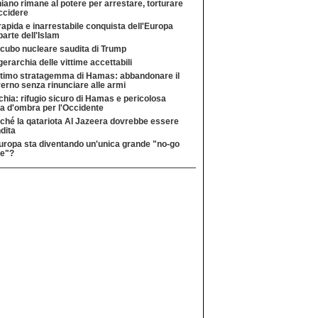
niano rimane al potere per arrestare, torturare
ccidere
rapida e inarrestabile conquista dell'Europa
parte dell'Islam
ncubo nucleare saudita di Trump
gerarchia delle vittime accettabili
ltimo stratagemma di Hamas: abbandonare il
erno senza rinunciare alle armi
chia: rifugio sicuro di Hamas e pericolosa
a d'ombra per l'Occidente
ché la qatariota Al Jazeera dovrebbe essere
dita
uropa sta diventando un'unica grande "no-go
e"?