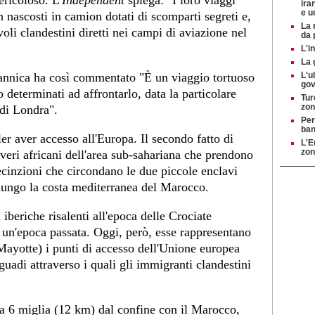
ericoloso. L'
Independent
spiega: "I loro viaggi
ira
e u
nascosti in camion dotati di scomparti segreti e,
La 
oli clandestini diretti nei campi di aviazione nel
da 
L'i
La 
itannica ha così commentato "È un viaggio tortuoso
L'u
gov
o determinati ad affrontarlo, data la particolare
Tur
zon
 di Londra".
Per
ban
ler aver accesso all'Europa. Il secondo fatto di
L'E
zon
veri africani dell'area sub-sahariana che prendono
recinzioni che circondano le due piccole enclavi
 lungo la costa mediterranea del Marocco.
iberiche risalenti all'epoca delle Crociate
i un'epoca passata. Oggi, però, esse rappresentano
ayotte) i punti di accesso dell'Unione europea
guadi attraverso i quali gli immigranti clandestini
i a 6 miglia (12 km) dal confine con il Marocco,