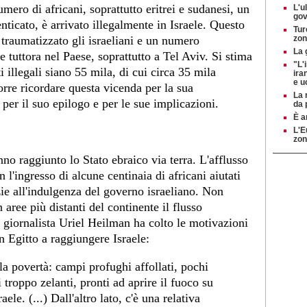
mero di africani, soprattutto eritrei e sudanesi, un
L'u
gov
icato, è arrivato illegalmente in Israele. Questo
Tur
 traumatizzato gli israeliani e un numero
zon
La 
 tuttora nel Paese, soprattutto a Tel Aviv. Si stima
"L'
illegali siano 55 mila, di cui circa 35 mila
ira
e u
orre ricordare questa vicenda per la sua
La 
 per il suo epilogo e per le sue implicazioni.
da 
È a
L'E
zon
no raggiunto lo Stato ebraico via terra. L'afflusso
 l'ingresso di alcune centinaia di africani aiutati
zie all'indulgenza del governo israeliano. Non
 aree più distanti del continente il flusso
l giornalista Uriel Heilman ha colto le motivazioni
n Egitto a raggiungere Israele:
 la povertà: campi profughi affollati, pochi
i troppo zelanti, pronti ad aprire il fuoco su
ele. (...) Dall'altro lato, c'è una relativa