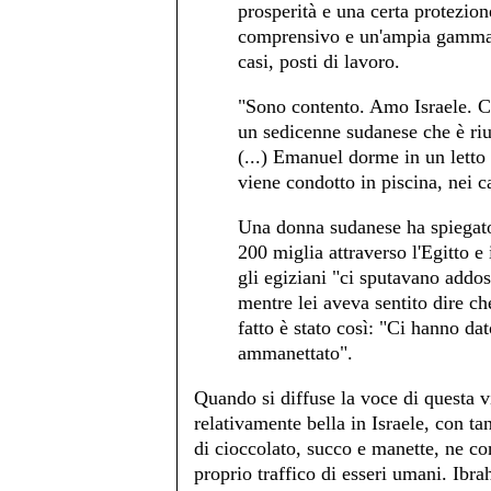
prosperità e una certa protezio
comprensivo e un'ampia gamma di
casi, posti di lavoro.
"Sono contento. Amo Israele. C
un sedicenne sudanese che è rius
(...) Emanuel dorme in un letto p
viene condotto in piscina, nei ca
Una donna sudanese ha spiegato
200 miglia attraverso l'Egitto e 
gli egiziani "ci sputavano addo
mentre lei aveva sentito dire che
fatto è stato così: "Ci hanno dat
ammanettato".
Quando si diffuse la voce di questa v
relativamente bella in Israele, con tan
di cioccolato, succo e manette, ne c
proprio traffico di esseri umani. Ibr