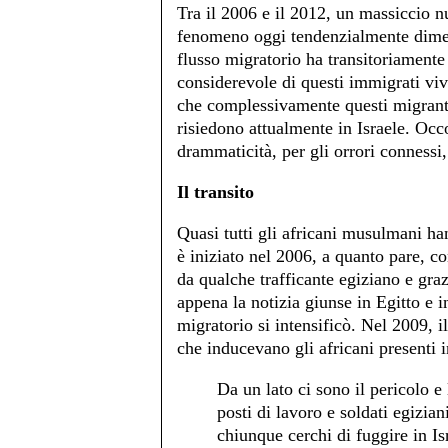
Tra il 2006 e il 2012, un massiccio nu
fenomeno oggi tendenzialmente diment
flusso migratorio ha transitoriamente
considerevole di questi immigrati vive
che complessivamente questi migranti 
risiedono attualmente in Israele. Occ
drammaticità, per gli orrori connessi,
Il transito
Quasi tutti gli africani musulmani han
è iniziato nel 2006, a quanto pare, con
da qualche trafficante egiziano e gra
appena la notizia giunse in Egitto e in
migratorio si intensificò. Nel 2009, i
che inducevano gli africani presenti i
Da un lato ci sono il pericolo e
posti di lavoro e soldati egizian
chiunque cerchi di fuggire in Isra