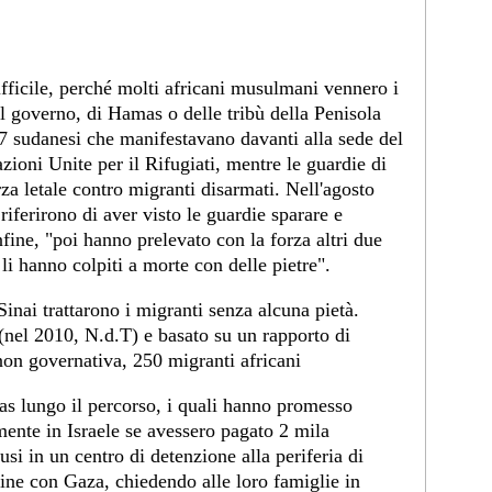
difficile, perché molti africani musulmani vennero i
el governo, di Hamas o delle tribù della Penisola
27 sudanesi che manifestavano davanti alla sede del
ioni Unite per il Rifugiati, mentre le guardie di
za letale contro migranti disarmati. Nell'agosto
riferirono di aver visto le guardie sparare e
fine, "poi hanno prelevato con la forza altri due
 li hanno colpiti a morte con delle pietre".
 Sinai trattarono i migranti senza alcuna pietà.
(nel 2010, N.d.T) e basato su un rapporto di
on governativa, 250 migranti africani
as lungo il percorso, i quali hanno promesso
amente in Israele se avessero pagato 2 mila
iusi in un centro di detenzione alla periferia di
fine con Gaza, chiedendo alle loro famiglie in