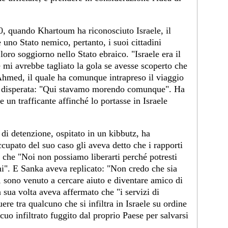
, quando Khartoum ha riconosciuto Israele, il
uno Stato nemico, pertanto, i suoi cittadini
 loro soggiorno nello Stato ebraico. "Israele era il
 mi avrebbe tagliato la gola se avesse scoperto che
 Ahmed, il quale ha comunque intrapreso il viaggio
era disperata: "Qui stavamo morendo comunque". Ha
e un trafficante affinché lo portasse in Israele
di detenzione, ospitato in un kibbutz, ha
ccupato del suo caso gli aveva detto che i rapporti
o che "Noi non possiamo liberarti perché potresti
ini". E Sanka aveva replicato: "Non credo che sia
, sono venuto a cercare aiuto e diventare amico di
 sua volta aveva affermato che "i servizi di
re tra qualcuno che si infiltra in Israele su ordine
uo infiltrato fuggito dal proprio Paese per salvarsi