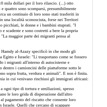
0 mila dollari per il loro rilascio. (...) otto
si e quattro sono scomparsi, presumibilmente
rca un centinaio di loro sono stati trasferiti in
 una località sconosciuta, forse nei Territori
o picchiati, le donne e i bambini stuprati. "I
 e scadente e sono costretti a bere la propria
. "La maggior parte dei migranti pensa al
ani Hamdy al-Azazy specificò in che modo gli
ra Egitto e Israele: "Li trasportano come se fossero
 i migranti all'interno di autocisterne e
o dentro i camioncini delle piattaforme sotto le
ono sopra frutta, verdura e animali". E non è finita.
ia in cui venivano rinchiusi gli immigrati africani:
 a ogni tipo di tortura e umiliazioni, spesso
tano le loro grida di disperazione dall'altro
 al pagamento del riscatto che consente loro
on Israele. Quelli che cercano di scappare