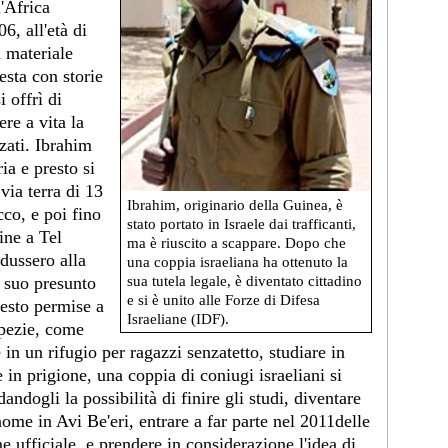
l'Africa
6, all'età di
i materiale
esta con storie
i offrì di
ere a vita la
zati. Ibrahim
ria e presto si
via terra di 13
Ibrahim, originario della Guinea, è
co, e poi fino
stato portato in Israele dai trafficanti,
fine a Tel
ma è riuscito a scappare. Dopo che
ndussero alla
una coppia israeliana ha ottenuto la
sua tutela legale, è diventato cittadino
l suo presunto
e si è unito alle Forze di Difesa
uesto permise a
Israeliane (IDF).
ipezie, come
 in un rifugio per ragazzi senzatetto, studiare in
e in prigione, una coppia di coniugi israeliani si
dandogli la possibilità di finire gli studi, diventare
nome in Avi Be'eri, entrare a far parte nel 2011delle
 ufficiale, e prendere in considerazione l'idea di