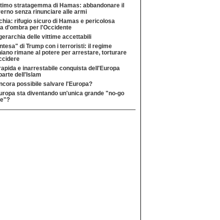
ltimo stratagemma di Hamas: abbandonare il
erno senza rinunciare alle armi
chia: rifugio sicuro di Hamas e pericolosa
a d'ombra per l'Occidente
gerarchia delle vittime accettabili
intesa" di Trump con i terroristi: il regime
niano rimane al potere per arrestare, torturare
ccidere
rapida e inarrestabile conquista dell'Europa
parte dell'Islam
ncora possibile salvare l'Europa?
uropa sta diventando un'unica grande "no-go
e"?