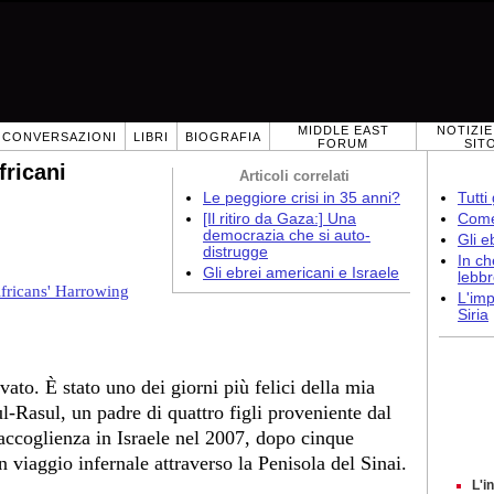
MIDDLE EAST
NOTIZIE
CONVERSAZIONI
LIBRI
BIOGRAFIA
FORUM
SIT
fricani
Articoli correlati
Le peggiore crisi in 35 anni?
Tutti
[Il ritiro da Gaza:] Una
Come 
democrazia che si auto-
Gli e
distrugge
In ch
Gli ebrei americani e Israele
lebb
fricans' Harrowing
L'imp
Siria
ato. È stato uno dei giorni più felici della mia
l-Rasul, un padre di quattro figli proveniente dal
accoglienza in Israele nel 2007, dopo cinque
un viaggio infernale attraverso la Penisola del Sinai.
L'i