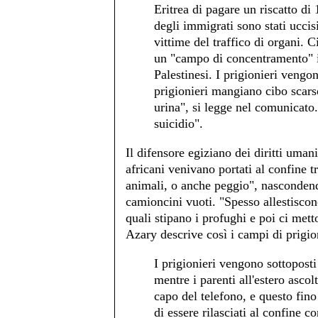
Eritrea di pagare un riscatto di 1
degli immigrati sono stati ucci
vittime del traffico di organi. Ci
un "campo di concentramento" in
Palestinesi. I prigionieri vengon
prigionieri mangiano cibo scarso
urina", si legge nel comunicato
suicidio".
Il difensore egiziano dei diritti um
africani venivano portati al confine t
animali, o anche peggio", nascondendo
camioncini vuoti. "Spesso allestiscon
quali stipano i profughi e poi ci mett
Azary descrive così i campi di prigion
I prigionieri vengono sottoposti
mentre i parenti all'estero ascol
capo del telefono, e questo fino
di essere rilasciati al confine c