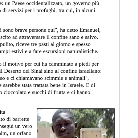
ne: un Paese occidentalizzato, un governo più
 servizi per i profughi, tra cui, in alcuni
i sono brave persone qui", ha detto Emanuel,
cito ad attraversare il confine sano e salvo.
ulito, riceve tre pasti al giorno e spesso
mpi estivi e a fare escursioni naturalistiche.
 il motivo per cui ha camminato a piedi per
il Deserto del Sinai sino al confine israeliano:
sso e ci chiamavano scimmie e animali",
 sarebbe stata trattata bene in Israele. E di
o cioccolato e succhi di frutta e ci hanno
ita
to di barrette
onseguì un vero
ahim, un orfano