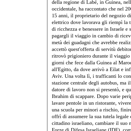
della regione di Labé, in Guinea, nel
occidentale, ha raccontato che nel 200
15 anni, il proprietario del negozio d
elettrico dove lavorava gli riempì la t
di ricchezza e benessere in Israele e s
pagargli il viaggio in cambio di ricev
metà dei guadagni che avrebbe realiz
accettò quest'offerta di servitù debito
ritrovò prigioniero durante il viaggio 
giorni che fece dalla Guinea al Maroc
all'Egitto, da dove arrivò a Eilat e in
Aviv. Una volta lì, i trafficanti lo co
stazione centrale degli autobus, ma i
datore di lavoro non si presentò, e q
Ibrahim di scappare. Dopo varie per
lavare pentole in un ristorante, vivere
una scuola per minori a rischio, finir
offrì di assumere la sua tutela legale 
cittadino israeliano, cambiare il suo 
Forze di Difesa Israeliane (IDF), come