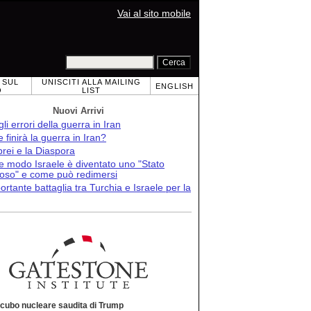
Vai al sito mobile
 SUL
UNISCITI ALLA MAILING
ENGLISH
O
LIST
Nuovi Arrivi
 gli errori della guerra in Iran
finirà la guerra in Iran?
brei e la Diaspora
e modo Israele è diventato uno "Stato
roso" e come può redimersi
ortante battaglia tra Turchia e Israele per la
ncubo nucleare saudita di Trump