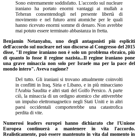
Sono estremamente soddisfatto. L'accordo sul nucleare
iraniano ha portato enormi vantaggi ai mullah a
Teheran consentendogli nel presente libertà di
movimento e nel futuro armi atomiche per le quali
hanno ricevuto enormi somme di denaro. Non avrebbe
mai potuto essere terminato abbastanza in fretta.
Benjamin Netanyahu, uno degli antagonisti più espliciti
dell'accordo sul nucleare nel suo discorso al Congresso del 2015
disse, "Il regime iraniano non è solo un problema ebraico, più
di quanto lo fosse il regime nazista...Il regime iraniano pone
una grave minaccia non solo per Israele ma per la pace del
mondo intero". Aveva ragione?
Del tutto. Gli iraniani si trovano attualmente coinvolti
in conflitti in Iraq, Siria e Libano, e in più minacciano
l'Arabia Saudita e altri stati del Golfo Persico. A parte
ciò, la minaccia di un ordigno atomico che attiverebbe
un impulso elettromagnetico negli Stati Uniti e in altri
paesi occidentali comporterebbe una catastrofica
perdita di vite.
Numerosi leaders europei hanno dichiarato che l'Unione
Europea continuerà a mantenere in vita l'accordo.
Realisticamente, può essere mantenuto in vita dal momento in