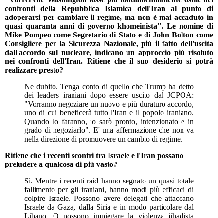
confronti della Repubblica Islamica dell'Iran al punto di
adoperarsi per cambiare il regime, ma non è mai accaduto in
quasi quaranta anni di governo khomeinista". Le nomine di
Mike Pompeo come Segretario di Stato e di John Bolton come
Consigliere per la Sicurezza Nazionale, più il fatto dell'uscita
dall'accordo sul nucleare, indicano un approccio più risoluto
nei confronti dell'Iran. Ritiene che il suo desiderio si potrà
realizzare presto?
Ne dubito. Tenga conto di quello che Trump ha detto
dei leaders iraniani dopo essere uscito dal JCPOA:
"Vorranno negoziare un nuovo e più duraturo accordo,
uno di cui beneficerà tutto l'Iran e il popolo iraniano.
Quando lo faranno, io sarò pronto, intenzionato e in
grado di negoziarlo". E' una affermazione che non va
nella direzione di promuovere un cambio di regime.
Ritiene che i recenti scontri tra Israele e l'Iran possano
preludere a qualcosa di più vasto?
Sì. Mentre i recenti raid hanno segnato un quasi totale
fallimento per gli iraniani, hanno modi più efficaci di
colpire Israele. Possono avere delegati che attaccano
Israele da Gaza, dalla Siria e in modo particolare dal
Libano. O possono impiegare la violenza jihadista