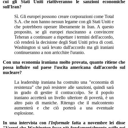
cui gli Stati Uniti riattiveranno le sanzioni economiche
sull'Iran?
Sì. Gli europei possono creare corporazioni come Total
S.A. che non hanno nessun legame con gli Stati Uniti e
che potrebbero operare liberamente in Iran. A questo
proposito, se gli europei riusciranno a convincere
Teheran a continuare a rispettare i termini dell'accordo,
ciò renderà la decisione degli Stati Uniti priva di costi.
Washington si sarà levato dall'accordo ma gli iraniani
continueranno a non arricchire l'uranio.
Con una economia iraniana molto provata, quanto ritiene che
possa influire sul paese l'uscita americana dall'accordo sul
nucleare?
La leadership iraniana ha costruito una "economia di
resistenza" che può resistere alle sanzioni, quindi sarà
in grado di gestire il contraccolpo. Se il popolo
iraniano accetterà un livello ulteriore di povertà, è un
altro paio di maniche. Ritengo che il malcontento
aumenterà e che ciò porterà a una eventuale
esplosione.
In una intervista con
l'Informale
fatta a novembre lei disse
"Vorrei che Washington fosse più fondamentalmente ostile nei