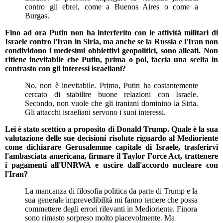
contro gli ebrei, come a Buenos Aires o come a
Burgas.
Fino ad ora Putin non ha interferito con le attività militari di
Israele contro l'Iran in Siria, ma anche se la Russia e l'Iran non
condividono i medesimi obbiettivi geopolitici, sono alleati. Non
ritiene inevitabile che Putin, prima o poi, faccia una scelta in
contrasto con gli interessi israeliani?
No, non è inevitabile. Primo, Putin ha costantemente
cercato di stabilire buone relazioni con Israele.
Secondo, non vuole che gli iraniani dominino la Siria.
Gli attacchi israeliani servono i suoi interessi.
Lei è stato scettico a proposito di Donald Trump. Quale è la sua
valutazione delle sue decisioni risolute riguardo al Medioriente
come dichiarare Gerusalemme capitale di Israele, trasferirvi
l'ambasciata americana, firmare il Taylor Force Act, trattenere
i pagamenti all'UNRWA e uscire dall'accordo nucleare con
l'Iran?
La mancanza di filosofia politica da parte di Trump e la
sua generale imprevedibilità mi fanno temere che possa
commettere degli errori rilevanti in Medioriente. Finora
sono rimasto sorpreso molto piacevolmente. Ma