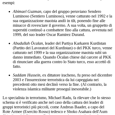
esempi:
Abimael Guzman
, capo del gruppo peruviano Sendero
Luminoso (Sentiero Luminoso), venne catturato nel 1992 e la
sua organizzazione maoista andò in tilt, ponendo fine alle
minacce di rovesciare il governo. A sua volta, un gruppetto di
superstiti continuò a combattere fino alla cattura, avvenuta nel
1999, del suo leader Oscar Ramirez Durand.
Abudullah Öcalan
, leader del Partiya Karkaren Kurdistan
(Partito dei Lavoratori del Kurdistan) o del PKK turco, venne
catturato nel 1999 e la sua organizzazione maoista subì un
danno immediato. Quando Öcalan chiese dal carcere al PKK
di rinunciare alla guerra contro lo Stato turco, esso accettò di
fatto.
Saddam Hussein
, ex dittatore iracheno, fu preso nel dicembre
2003 e l'insurrezione terroristica da lui capeggiata nei
precedenti otto mesi declinò verso la fine. (Al contrario, la
violenza islamica militante proseguì inesorabile.)
Lo specialista in terrorismo, Michael Radu, fa rilevare che lo stesso
schema si è verificato anche nel caso della cattura dei leader di
gruppi terroristici più piccoli, come Andreas Baader, a capo del
Rote Armee (Esercito Rosso) tedesco e Shoko Asahara dell'Aum