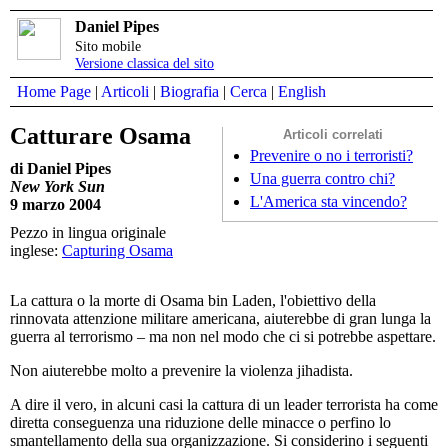
Daniel Pipes
Sito mobile
Versione classica del sito
Home Page
|
Articoli
|
Biografia
|
Cerca
|
English
Catturare Osama
Articoli correlati
Prevenire o no i terroristi?
di Daniel Pipes
Una guerra contro chi?
New York Sun
L'America sta vincendo?
9 marzo 2004
Pezzo in lingua originale
inglese:
Capturing Osama
La cattura o la morte di Osama bin Laden, l'obiettivo della
rinnovata attenzione militare americana, aiuterebbe di gran lunga la
guerra al terrorismo – ma non nel modo che ci si potrebbe aspettare.
Non aiuterebbe molto a prevenire la violenza jihadista.
A dire il vero, in alcuni casi la cattura di un leader terrorista ha come
diretta conseguenza una riduzione delle minacce o perfino lo
smantellamento della sua organizzazione. Si considerino i seguenti