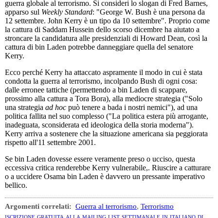
guerra globale al terrorismo. Si consideri lo slogan di Fred Barnes,
apparso sul
Weekly Standard
: "George W. Bush è una persona da
12 settembre. John Kerry è un tipo da 10 settembre". Proprio come
la cattura di Saddam Hussein dello scorso dicembre ha aiutato a
stroncare la candidatura alle presidenziali di Howard Dean, così la
cattura di bin Laden potrebbe danneggiare quella del senatore
Kerry.
Ecco perché Kerry ha attaccato aspramente il modo in cui è stata
condotta la guerra al terrorismo, incolpando Bush di ogni cosa:
dalle erronee tattiche (permettendo a bin Laden di scappare,
prossimo alla cattura a Tora Bora), alla mediocre strategia ("Solo
una strategia
ad hoc
può tenere a bada i nostri nemici"), ad una
politica fallita nel suo complesso ("La politica estera più arrogante,
inadeguata, sconsiderata ed ideologica della storia moderna").
Kerry arriva a sostenere che la situazione americana sia peggiorata
rispetto all'11 settembre 2001.
Se bin Laden dovesse essere veramente preso o ucciso, questa
eccessiva critica renderebbe Kerry vulnerabile,. Riuscire a catturare
o a uccidere Osama bin Laden è davvero un pressante imperativo
bellico.
Argomenti correlati:
Guerra al terrorismo
,
Terrorismo
iscrizione gratuita alla mailing list settimanale in italiano di